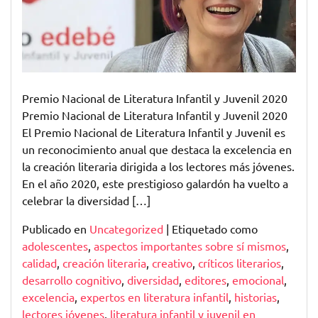
y
Juvenil
2020:
Celebrando
la
Creatividad
Premio Nacional de Literatura Infantil y Juvenil 2020
Literaria
Premio Nacional de Literatura Infantil y Juvenil 2020
para
El Premio Nacional de Literatura Infantil y Juvenil es
los
un reconocimiento anual que destaca la excelencia en
Lectores
la creación literaria dirigida a los lectores más jóvenes.
Más
En el año 2020, este prestigioso galardón ha vuelto a
Jóvenes
celebrar la diversidad […]
Publicado en
Uncategorized
|
Etiquetado como
adolescentes
,
aspectos importantes sobre sí mismos
,
calidad
,
creación literaria
,
creativo
,
críticos literarios
,
desarrollo cognitivo
,
diversidad
,
editores
,
emocional
,
excelencia
,
expertos en literatura infantil
,
historias
,
lectores jóvenes
,
literatura infantil y juvenil en