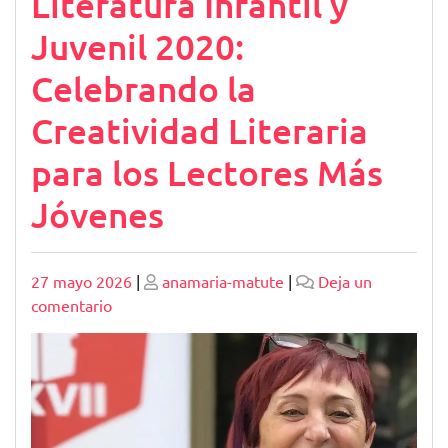
Literatura Infantil y
Juvenil 2020:
Celebrando la
Creatividad Literaria
para los Lectores Más
Jóvenes
Publicado
Publicado
27 mayo 2026
|
anamaria-matute
|
Deja un
en
comentario
Premio
Nacional
de
Literatura
Infantil