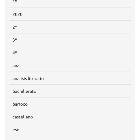
1º
2020
2º
3º
4º
ana
analisis literario
bachillerato
barroco
castellano
eso