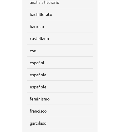
analisis literario
bachillerato
barroco
castellano
eso
español
española
españole
feminismo
francisco
garcilaso