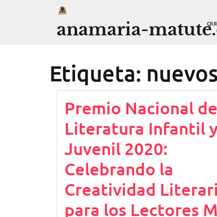
Saltar
al
anamaria-matute
QU
contenido
Etiqueta:
nuevo
Premio Nacional d
Literatura Infantil 
Juvenil 2020:
Celebrando la
Creatividad Literar
para los Lectores 