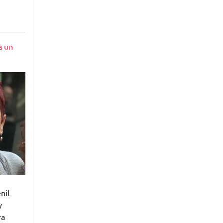
a un
nil
y
ra