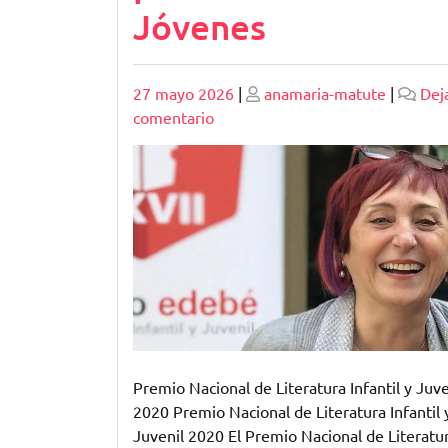
Jóvenes
Publicado
Publicado
27 mayo 2026
|
anamaria-matute
|
Dej
en
comentario
Premio
Nacional
de
Literatura
Infantil
y
Juvenil
2020:
Celebrando
la
Creatividad
Premio Nacional de Literatura Infantil y Juve
Literaria
2020 Premio Nacional de Literatura Infantil 
para
Juvenil 2020 El Premio Nacional de Literatu