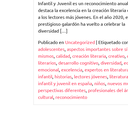
los
Infantil y Juvenil es un reconocimiento anua
Lectores
destaca la excelencia en la creación literaria 
Más
a los lectores más jóvenes. En el año 2020, 
Jóvenes
prestigioso galardón ha vuelto a celebrar la
diversidad […]
Publicado en
Uncategorized
|
Etiquetado c
adolescentes
,
aspectos importantes sobre sí
mismos
,
calidad
,
creación literaria
,
creativo
,
literarios
,
desarrollo cognitivo
,
diversidad
,
ed
emocional
,
excelencia
,
expertos en literatur
infantil
,
historias
,
lectores jóvenes
,
literatur
infantil y juvenil en españa
,
niños
,
nuevos m
perspectivas diferentes
,
profesionales del á
cultural
,
reconocimiento