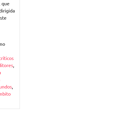
l que
dirigida
este
omo
críticos
itores
,
a
a
undos
,
mbito