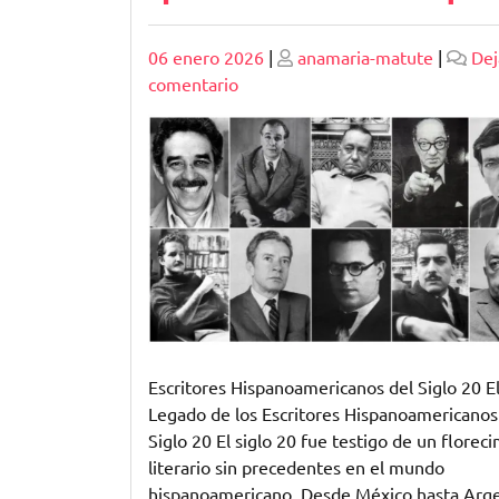
Publicado
Publicado
06 enero 2026
|
anamaria-matute
|
Dej
en
comentario
El
Legado
de
los
Escritores
Hispanoamericanos
del
Siglo
20:
Una
Mirada
Escritores Hispanoamericanos del Siglo 20 E
a
Legado de los Escritores Hispanoamericanos
la
Siglo 20 El siglo 20 fue testigo de un florec
Literatura
literario sin precedentes en el mundo
que
hispanoamericano. Desde México hasta Arge