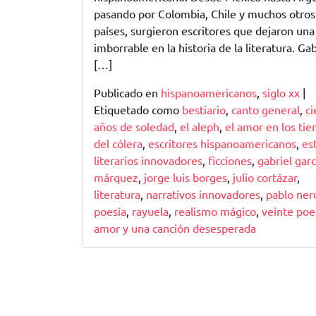
Marcó
pasando por Colombia, Chile y muchos otros
una
países, surgieron escritores que dejaron una
Época
imborrable en la historia de la literatura. Gab
[…]
Publicado en
hispanoamericanos
,
siglo xx
|
Etiquetado como
bestiario
,
canto general
,
ci
años de soledad
,
el aleph
,
el amor en los ti
del cólera
,
escritores hispanoamericanos
,
est
literarios innovadores
,
ficciones
,
gabriel garc
márquez
,
jorge luis borges
,
julio cortázar
,
literatura
,
narrativos innovadores
,
pablo ner
poesía
,
rayuela
,
realismo mágico
,
veinte po
amor y una canción desesperada