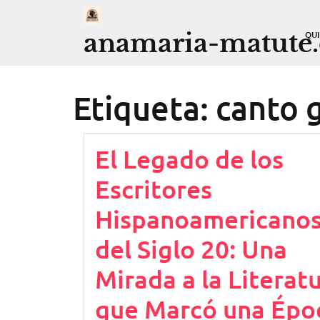
Saltar
al
anamaria-matute
QU
contenido
Etiqueta:
canto 
El Legado de los
Escritores
Hispanoamericano
del Siglo 20: Una
Mirada a la Literat
que Marcó una Épo