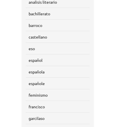
analisis literario
bachillerato
barroco
castellano
eso
español
española
españole
feminismo
francisco
garcilaso