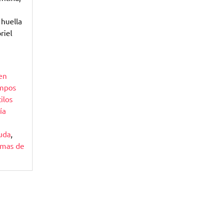
 huella
riel
en
empos
ilos
ía
uda
,
emas de