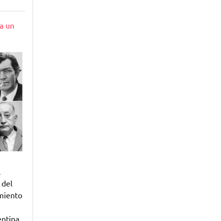
a un
l
 del
imiento
ntina,