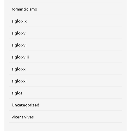
romanticismo
siglo xix
siglo xv
siglo xvi
siglo xviii
siglo xx
siglo xxi
siglos
Uncategorized
vicens vives