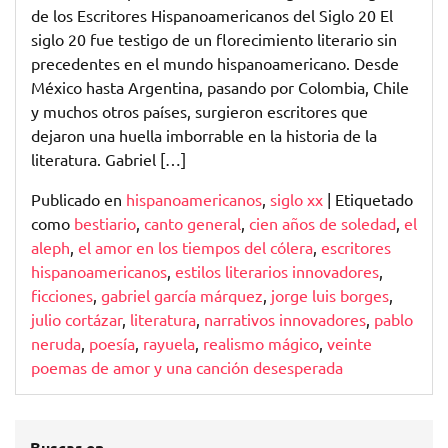
de los Escritores Hispanoamericanos del Siglo 20 El
la
siglo 20 fue testigo de un florecimiento literario sin
Literatura
precedentes en el mundo hispanoamericano. Desde
que
México hasta Argentina, pasando por Colombia, Chile
Marcó
y muchos otros países, surgieron escritores que
una
dejaron una huella imborrable en la historia de la
Época
literatura. Gabriel […]
Publicado en
hispanoamericanos
,
siglo xx
|
Etiquetado
como
bestiario
,
canto general
,
cien años de soledad
,
el
aleph
,
el amor en los tiempos del cólera
,
escritores
hispanoamericanos
,
estilos literarios innovadores
,
ficciones
,
gabriel garcía márquez
,
jorge luis borges
,
julio cortázar
,
literatura
,
narrativos innovadores
,
pablo
neruda
,
poesía
,
rayuela
,
realismo mágico
,
veinte
poemas de amor y una canción desesperada
Buscar en