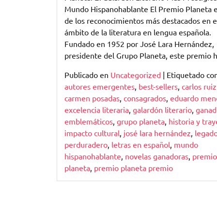
Reconociendo
Mundo Hispanohablante El Premio Planeta 
la
de los reconocimientos más destacados en e
Excelencia
ámbito de la literatura en lengua española.
Literaria
Fundado en 1952 por José Lara Hernández,
presidente del Grupo Planeta, este premio 
Publicado en
Uncategorized
|
Etiquetado c
autores emergentes
,
best-sellers
,
carlos rui
carmen posadas
,
consagrados
,
eduardo men
excelencia literaria
,
galardón literario
,
ganad
emblemáticos
,
grupo planeta
,
historia y tray
impacto cultural
,
josé lara hernández
,
legad
perduradero
,
letras en español
,
mundo
hispanohablante
,
novelas ganadoras
,
premio
planeta
,
premio planeta premio