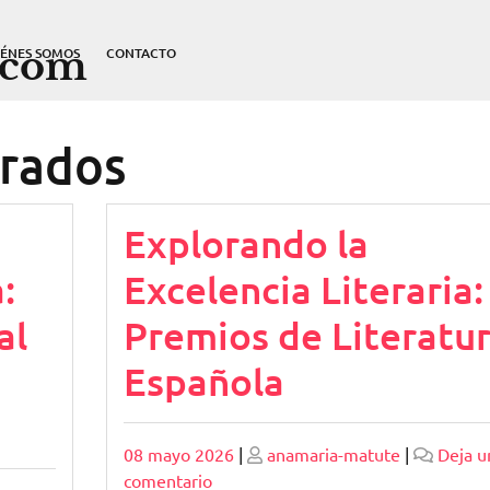
.com
IÉNES SOMOS
CONTACTO
rados
Explorando la
:
Excelencia Literaria:
al
Premios de Literatu
Española
Publicado
Publicado
08 mayo 2026
|
anamaria-matute
|
Deja u
en
comentario