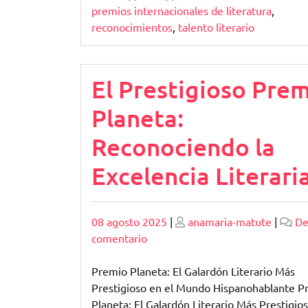
premios internacionales de literatura
,
reconocimientos
,
talento literario
El Prestigioso Pre
Planeta:
Reconociendo la
Excelencia Literari
Publicado
Publicado
08 agosto 2025
|
anamaria-matute
|
De
en
comentario
El
Prestigioso
Premio Planeta: El Galardón Literario Más
Premio
Prestigioso en el Mundo Hispanohablante P
Planeta:
Planeta: El Galardón Literario Más Prestigios