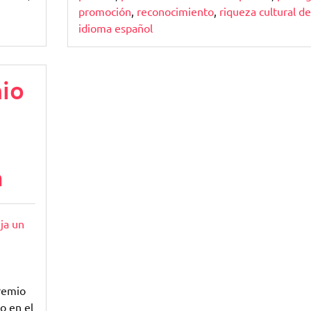
promoción
,
reconocimiento
,
riqueza cultural de
idioma español
mio
a
ja un
remio
o en el