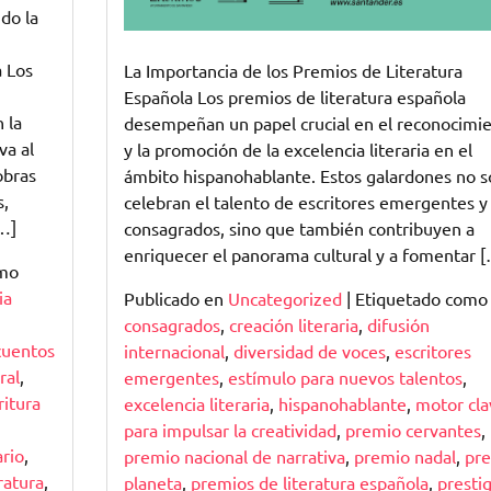
do la
a Los
La Importancia de los Premios de Literatura
Española Los premios de literatura española
 la
desempeñan un papel crucial en el reconocimi
va al
y la promoción de la excelencia literaria en el
obras
ámbito hispanohablante. Estos galardones no s
s,
celebran el talento de escritores emergentes y
[…]
consagrados, sino que también contribuyen a
enriquecer el panorama cultural y a fomentar 
omo
ia
Publicado en
Uncategorized
|
Etiquetado como
consagrados
,
creación literaria
,
difusión
cuentos
internacional
,
diversidad de voces
,
escritores
ral
,
emergentes
,
estímulo para nuevos talentos
,
ritura
excelencia literaria
,
hispanohablante
,
motor cla
para impulsar la creatividad
,
premio cervantes
,
rio
,
premio nacional de narrativa
,
premio nadal
,
pr
ratura
,
planeta
,
premios de literatura española
,
prestig