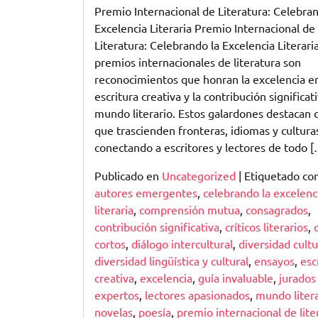
Premio Internacional de Literatura: Celebran
Excelencia Literaria Premio Internacional de
Literatura: Celebrando la Excelencia Literari
premios internacionales de literatura son
reconocimientos que honran la excelencia en
escritura creativa y la contribución significati
mundo literario. Estos galardones destacan 
que trascienden fronteras, idiomas y cultura
conectando a escritores y lectores de todo 
Publicado en
Uncategorized
|
Etiquetado c
autores emergentes
,
celebrando la excelenc
literaria
,
comprensión mutua
,
consagrados
,
contribución significativa
,
críticos literarios
,
cortos
,
diálogo intercultural
,
diversidad cultu
diversidad lingüística y cultural
,
ensayos
,
esc
creativa
,
excelencia
,
guía invaluable
,
jurados
expertos
,
lectores apasionados
,
mundo litera
novelas
,
poesía
,
premio internacional de lite