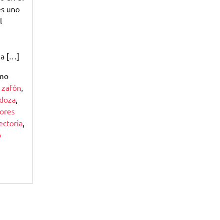
es uno
l
ha […]
omo
z zafón
,
doza
,
ores
ectoria
,
o