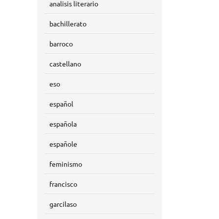
analisis literario
bachillerato
barroco
castellano
eso
español
española
españole
feminismo
francisco
garcilaso