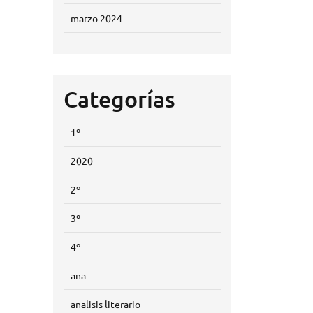
marzo 2024
Categorías
1º
2020
2º
3º
4º
ana
analisis literario