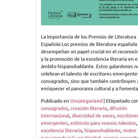
La Importancia de los Premios de Literatura
Española Los premios de literatura española
desempeñan un papel crucial en el reconoci
y la promoción de la excelencia literaria en e
ámbito hispanohablante. Estos galardones n
celebran el talento de escritores emergente
consagrados, sino que también contribuyen 
enriquecer el panorama cultural y a fomenta
Publicado en
Uncategorized
|
Etiquetado c
consagrados
,
creación literaria
,
difusión
internacional
,
diversidad de voces
,
escritore
emergentes
,
estímulo para nuevos talentos
,
excelencia literaria
,
hispanohablante
,
motor 
para impulsar la creatividad
,
premio cervant