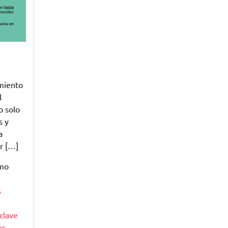
miento
l
o solo
s y
a
r […]
omo
s
clave
es
,