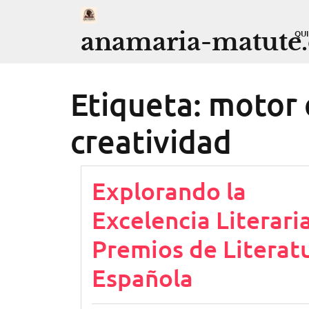
Saltar
al
anamaria-matute
QU
contenido
Etiqueta:
motor 
creatividad
Explorando la
Excelencia Literaria
Premios de Literat
Española