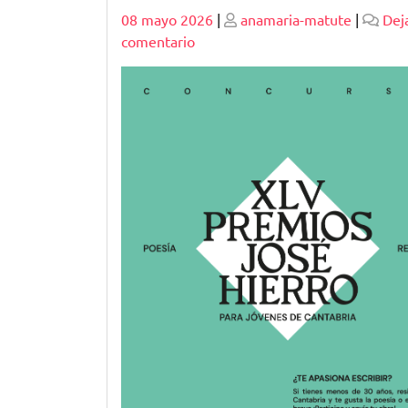
Publicado
Publicado
08 mayo 2026
|
anamaria-matute
|
Dej
en
comentario
Explorando
la
Excelencia
Literaria:
Premios
de
Literatura
Española