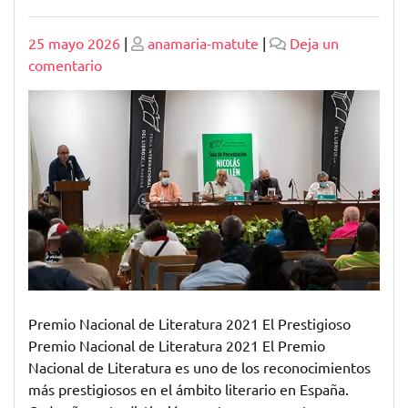
Publicado
Publicado
25 mayo 2026
|
anamaria-matute
|
Deja un
en
comentario
El
Destacado
Premio
Nacional
de
Literatura
2021:
Celebrando
la
Excelencia
Literaria
Premio Nacional de Literatura 2021 El Prestigioso
Premio Nacional de Literatura 2021 El Premio
Nacional de Literatura es uno de los reconocimientos
más prestigiosos en el ámbito literario en España.