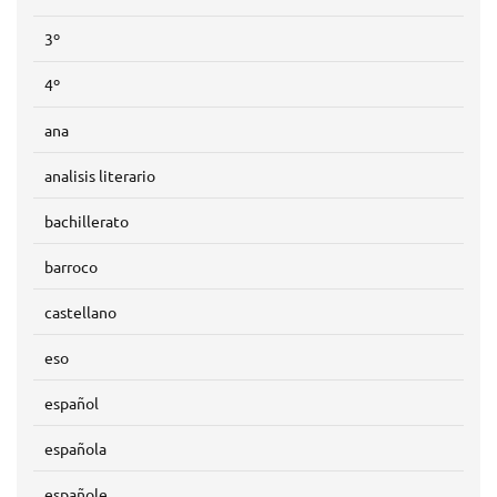
3º
4º
ana
analisis literario
bachillerato
barroco
castellano
eso
español
española
españole