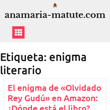
Saltar
al
anamaria-matute.com
contenido
Etiqueta:
enigma
literario
El enigma de «Olvidado
Rey Gudú» en Amazon:
¿Dónde está el libro?