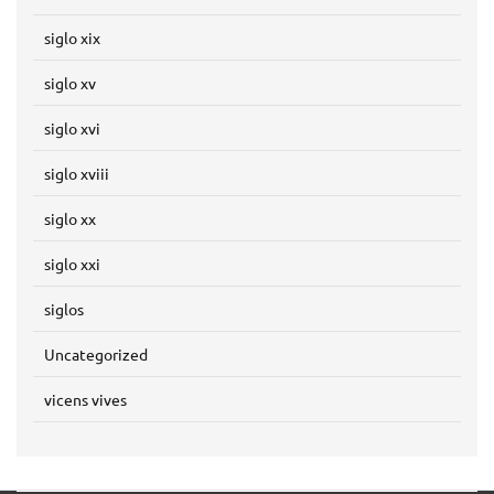
siglo xix
siglo xv
siglo xvi
siglo xviii
siglo xx
siglo xxi
siglos
Uncategorized
vicens vives