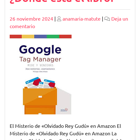
Publicado
Publicado
26 noviembre 2024
|
anamaria-matute
|
Deja un
en
comentario
El
enigma
de
«Olvidado
Rey
Gudú»
en
Amazon:
¿Dónde
está
el
libro?
El Misterio de «Olvidado Rey Gudú» en Amazon El
Misterio de «Olvidado Rey Gudú» en Amazon La