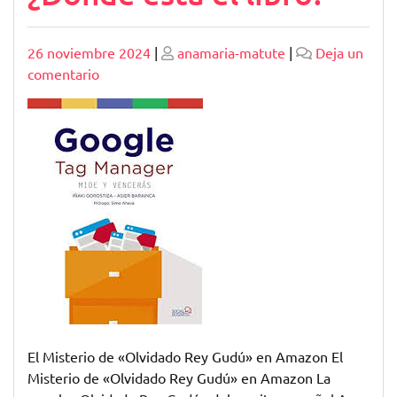
Publicado
Publicado
26 noviembre 2024
|
anamaria-matute
|
Deja un
en
comentario
El
enigma
de
«Olvidado
Rey
Gudú»
en
Amazon:
¿Dónde
está
el
libro?
El Misterio de «Olvidado Rey Gudú» en Amazon El
Misterio de «Olvidado Rey Gudú» en Amazon La