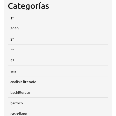
Categorías
1º
2020
2º
3º
4º
ana
analisis literario
bachillerato
barroco
castellano