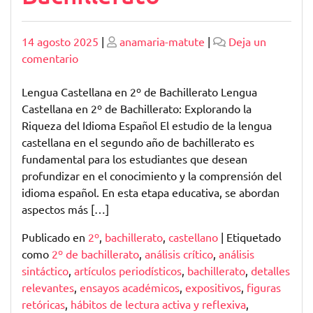
Publicado
Publicado
14 agosto 2025
|
anamaria-matute
|
Deja un
en
comentario
Explorando
la
Lengua Castellana en 2º de Bachillerato Lengua
Lengua
Castellana en 2º de Bachillerato: Explorando la
Castellana
Riqueza del Idioma Español El estudio de la lengua
en
castellana en el segundo año de bachillerato es
2º
fundamental para los estudiantes que desean
de
profundizar en el conocimiento y la comprensión del
Bachillerato
idioma español. En esta etapa educativa, se abordan
aspectos más […]
Publicado en
2º
,
bachillerato
,
castellano
|
Etiquetado
como
2º de bachillerato
,
análisis crítico
,
análisis
sintáctico
,
artículos periodísticos
,
bachillerato
,
detalles
relevantes
,
ensayos académicos
,
expositivos
,
figuras
retóricas
,
hábitos de lectura activa y reflexiva
,