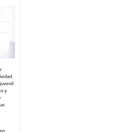
e
ividad
juvenil
to y
e
las
omo