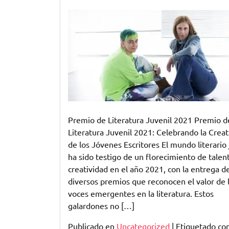
Reconociendo
el
Talento
Joven:
Premio
de
Literatura
Juvenil
2021
Premio de Literatura Juvenil 2021 Premio d
Literatura Juvenil 2021: Celebrando la Creat
de los Jóvenes Escritores El mundo literario 
ha sido testigo de un florecimiento de talen
creatividad en el año 2021, con la entrega d
diversos premios que reconocen el valor de 
voces emergentes en la literatura. Estos
galardones no […]
Publicado en
Uncategorized
|
Etiquetado c