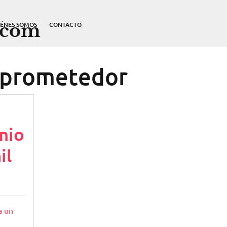
.com
IÉNES SOMOS
CONTACTO
 prometedor
mio
il
a un