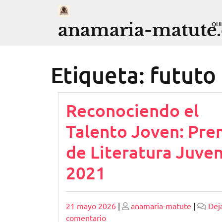
Saltar
al
anamaria-matute
QU
contenido
Etiqueta:
fututo
Reconociendo el
Talento Joven: Pre
de Literatura Juven
2021
Publicado
Publicado
21 mayo 2026
|
anamaria-matute
|
Dej
en
comentario