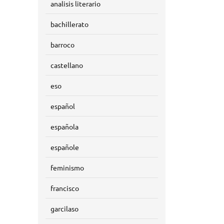
analisis literario
bachillerato
barroco
castellano
eso
español
española
españole
feminismo
francisco
garcilaso