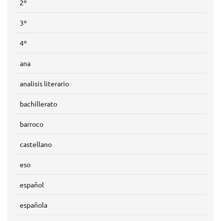
2º
3º
4º
ana
analisis literario
bachillerato
barroco
castellano
eso
español
española