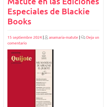
Matute en las Ediciones
Especiales de Blackie
Books
Publicado
Publicado
15 septiembre 2024
|
anamaria-matute
|
Deja un
en
comentario
El
Legado
de
Ana
María
Matute
en
las
Ediciones
Especiales
de