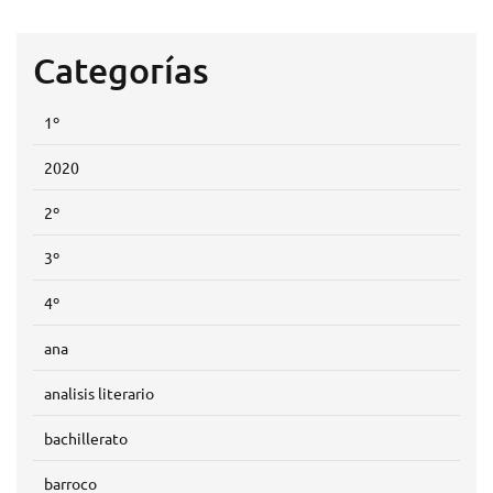
Categorías
1º
2020
2º
3º
4º
ana
analisis literario
bachillerato
barroco