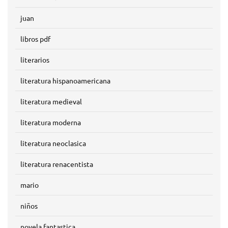
juan
libros pdf
literarios
literatura hispanoamericana
literatura medieval
literatura moderna
literatura neoclasica
literatura renacentista
mario
niños
novela fantastica