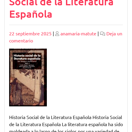
Social de la Literatura
Española
Publicado
Publicado
22 septiembre 2025
|
anamaria-matute
|
Deja un
en
comentario
Explorando
la
Historia
Social
de
la
Literatura
Española
Historia Social de la Literatura Española Historia Social
de la Literatura Española La literatura española ha sido
moldeada a lo largo de los siglos por una variedad de