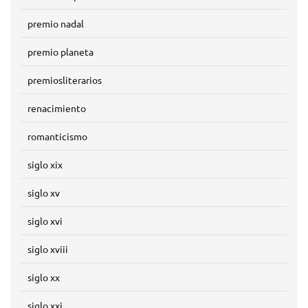
premio nadal
premio planeta
premiosliterarios
renacimiento
romanticismo
siglo xix
siglo xv
siglo xvi
siglo xviii
siglo xx
siglo xxi