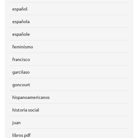
español
española
españole
feminismo
francisco
garcilaso
goncourt
hispanoamericanos
historia social
juan
libros pdf