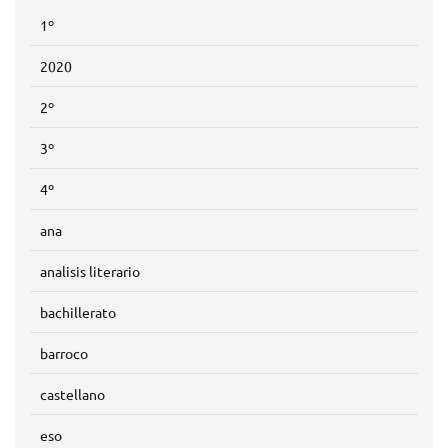
1º
2020
2º
3º
4º
ana
analisis literario
bachillerato
barroco
castellano
eso