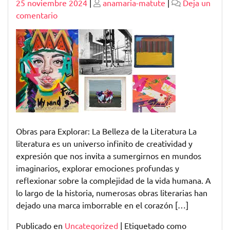
Publicado
Publicado
25 noviembre 2024
|
anamaria-matute
|
Deja un
en
comentario
Explorando
Obras
para
Enamorarse
de
la
Literatura
Obras para Explorar: La Belleza de la Literatura La
literatura es un universo infinito de creatividad y
expresión que nos invita a sumergirnos en mundos
imaginarios, explorar emociones profundas y
reflexionar sobre la complejidad de la vida humana. A
lo largo de la historia, numerosas obras literarias han
dejado una marca imborrable en el corazón […]
Publicado en
Uncategorized
|
Etiquetado como