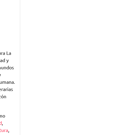
ura La
dad y
 mundos
y
humana.
erarias
zón
omo
d
,
atura
,