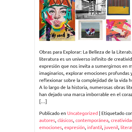
para
Enamorarse
de
la
Literatura
Obras para Explorar: La Belleza de la Literat
literatura es un universo infinito de creativi
expresión que nos invita a sumergirnos en
imaginarios, explorar emociones profundas 
reflexionar sobre la complejidad de la vida 
A lo largo de la historia, numerosas obras lit
han dejado una marca imborrable en el cora
[…]
Publicado en
Uncategorized
|
Etiquetado c
autores
,
clásicos
,
contemporánea
,
creativida
emociones
,
expresión
,
infantil
,
juvenil
,
liter