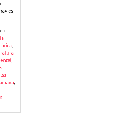
por
ina» es
omo
ia
tórica
,
eratura
mental
,
is
las
humana
,
s