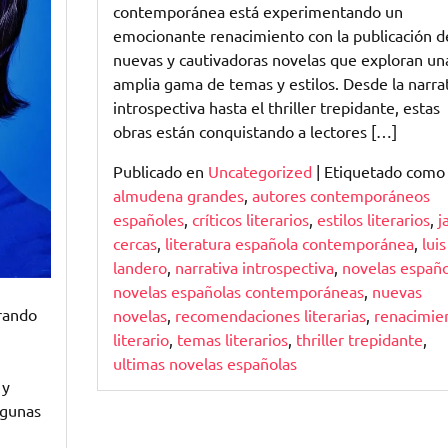
contemporánea está experimentando un
emocionante renacimiento con la publicación d
nuevas y cautivadoras novelas que exploran un
amplia gama de temas y estilos. Desde la narra
introspectiva hasta el thriller trepidante, estas
obras están conquistando a lectores […]
Publicado en
Uncategorized
|
Etiquetado como
almudena grandes
,
autores contemporáneos
españoles
,
críticos literarios
,
estilos literarios
,
j
cercas
,
literatura española contemporánea
,
luis
landero
,
narrativa introspectiva
,
novelas españo
novelas españolas contemporáneas
,
nuevas
rando
novelas
,
recomendaciones literarias
,
renacimie
literario
,
temas literarios
,
thriller trepidante
,
ultimas novelas españolas
 y
lgunas