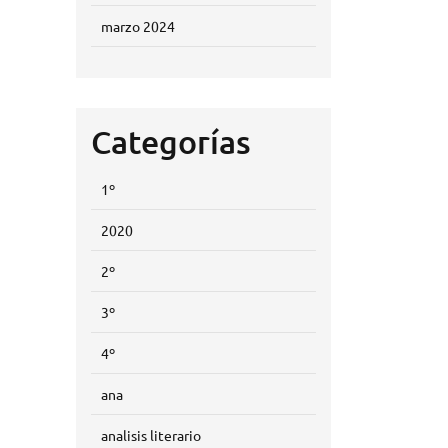
marzo 2024
Categorías
1º
2020
2º
3º
4º
ana
analisis literario