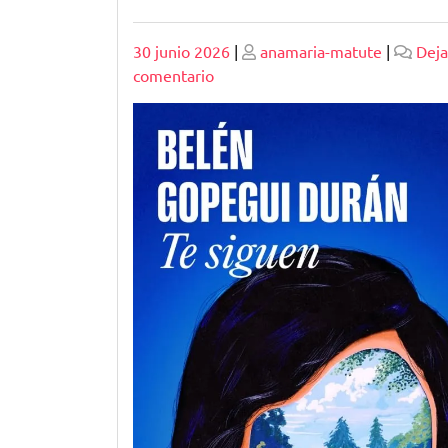
Publicado
Publicado
30 junio 2026
|
anamaria-matute
|
Deja
en
comentario
Explorando
las
Últimas
Novelas
Españolas
Publicadas:
Una
Mirada
al
Panorama
Literario
Actual