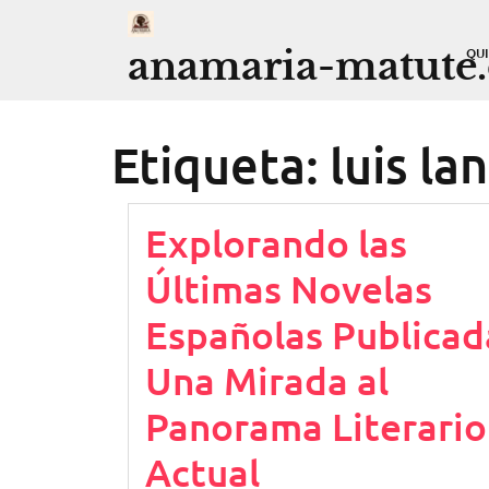
Saltar
al
anamaria-matute
QU
contenido
Etiqueta:
luis la
Explorando las
Últimas Novelas
Españolas Publicad
Una Mirada al
Panorama Literario
Actual