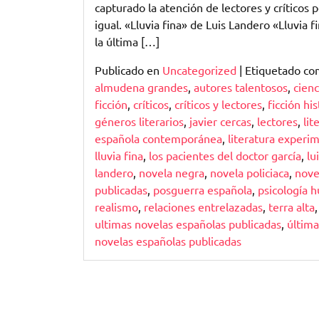
capturado la atención de lectores y críticos 
igual. «Lluvia fina» de Luis Landero «Lluvia f
la última […]
Publicado en
Uncategorized
|
Etiquetado c
almudena grandes
,
autores talentosos
,
cienc
ficción
,
críticos
,
críticos y lectores
,
ficción his
géneros literarios
,
javier cercas
,
lectores
,
lit
española contemporánea
,
literatura experi
lluvia fina
,
los pacientes del doctor garcía
,
lu
landero
,
novela negra
,
novela policiaca
,
nove
publicadas
,
posguerra española
,
psicología 
realismo
,
relaciones entrelazadas
,
terra alta
,
ultimas novelas españolas publicadas
,
última
novelas españolas publicadas