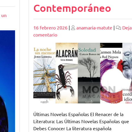
Contemporáneo
 un
Publicado
Publicado
16 febrero 2026
|
anamaria-matute
|
Deja
en
comentario
Explorando
las
Últimas
Novelas
Españolas:
Una
Mirada
al
Renacimiento
Literario
Contemporáneo
Últimas Novelas Españolas El Renacer de la
Literatura: Las Últimas Novelas Españolas que
Debes Conocer La literatura española