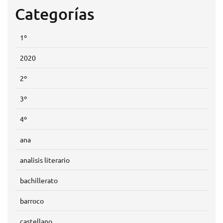
Categorías
1º
2020
2º
3º
4º
ana
analisis literario
bachillerato
barroco
castellano