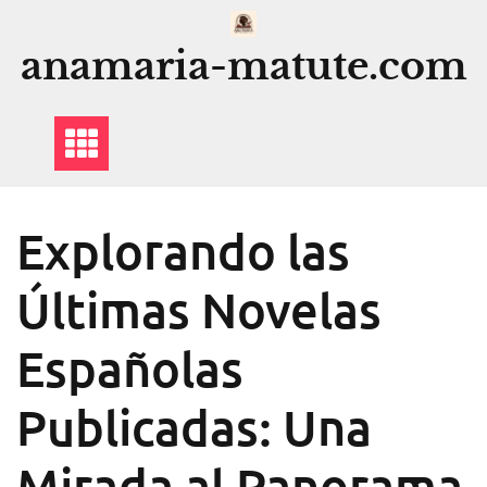
Saltar
al
anamaria-matute.com
contenido
Explorando las
Últimas Novelas
Españolas
Publicadas: Una
Mirada al Panorama