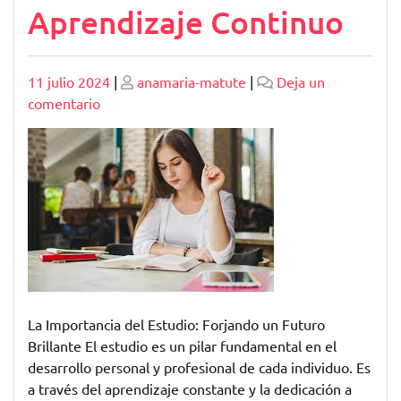
Aprendizaje Continuo
Publicado
Publicado
11 julio 2024
|
anamaria-matute
|
Deja un
en
comentario
Explorando
el
Mundo
del
Estudio:
Descubre
el
Poder
del
Aprendizaje
La Importancia del Estudio: Forjando un Futuro
Continuo
Brillante El estudio es un pilar fundamental en el
desarrollo personal y profesional de cada individuo. Es
a través del aprendizaje constante y la dedicación a