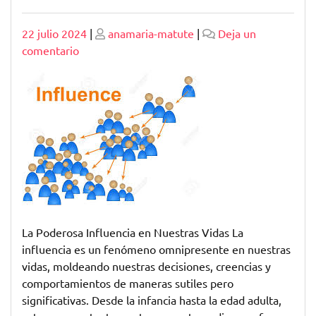
Publicado
Publicado
22 julio 2024
|
anamaria-matute
|
Deja un
en
comentario
El
Poder
de
la
Influencia:
Navegando
por
un
Mundo
de
La Poderosa Influencia en Nuestras Vidas La
Persuasión
influencia es un fenómeno omnipresente en nuestras
vidas, moldeando nuestras decisiones, creencias y
comportamientos de maneras sutiles pero
significativas. Desde la infancia hasta la edad adulta,