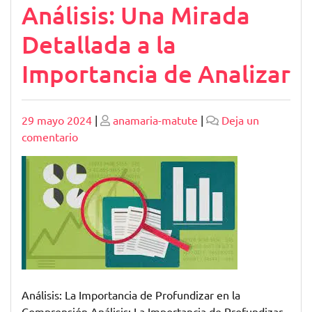
Análisis: Una Mirada
Detallada a la
Importancia de Analizar
Publicado
Publicado
29 mayo 2024
|
anamaria-matute
|
Deja un
en
comentario
Profundizando
en
el
Análisis:
Una
Mirada
Detallada
a
la
Análisis: La Importancia de Profundizar en la
Importancia
Comprensión Análisis: La Importancia de Profundizar