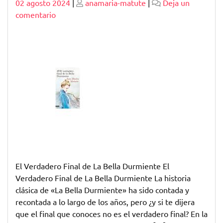
Publicado
Publicado
02 agosto 2024
|
anamaria-matute
|
Deja un
en
comentario
Descubriendo
el
Verdadero
Final
de
La
Bella
Durmiente
El Verdadero Final de La Bella Durmiente El
Verdadero Final de La Bella Durmiente La historia
clásica de «La Bella Durmiente» ha sido contada y
recontada a lo largo de los años, pero ¿y si te dijera
que el final que conoces no es el verdadero final? En la