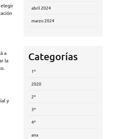
 elegir
abril 2024
tación
marzo 2024
rá a
Categorías
r la
so.
1º
2020
2º
ial y
3º
4º
ana