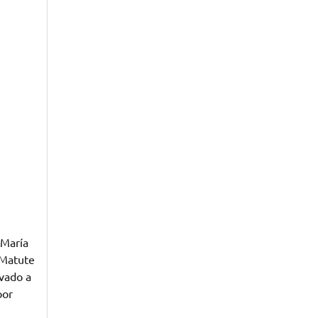
 María
 Matute
ivado a
por