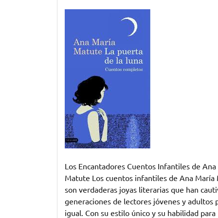
Explorando
el
Universo
Mágico
de
los
Cuentos
Infantiles
de
Ana
María
Matute
Los Encantadores Cuentos Infantiles de Ana
Matute Los cuentos infantiles de Ana María
son verdaderas joyas literarias que han caut
generaciones de lectores jóvenes y adultos 
igual. Con su estilo único y su habilidad para