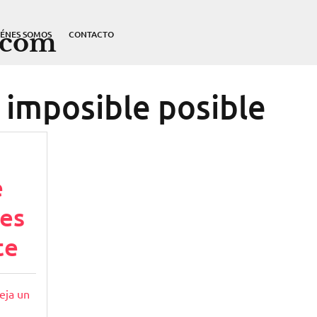
.com
IÉNES SOMOS
CONTACTO
imposible posible
e
les
te
eja un