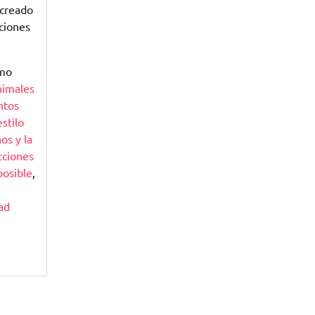
 creado
ciones
omo
nimales
ntos
estilo
os y la
cciones
osible
,
ad