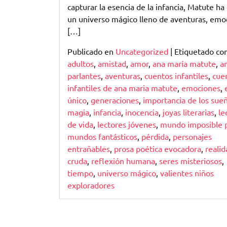
capturar la esencia de la infancia, Matute ha
un universo mágico lleno de aventuras, emo
[…]
Publicado en
Uncategorized
|
Etiquetado c
adultos
,
amistad
,
amor
,
ana maría matute
,
a
parlantes
,
aventuras
,
cuentos infantiles
,
cue
infantiles de ana maria matute
,
emociones
,
único
,
generaciones
,
importancia de los sueñ
magia
,
infancia
,
inocencia
,
joyas literarias
,
le
de vida
,
lectores jóvenes
,
mundo imposible p
mundos fantásticos
,
pérdida
,
personajes
entrañables
,
prosa poética evocadora
,
realid
cruda
,
reflexión humana
,
seres misteriosos
,
tiempo
,
universo mágico
,
valientes niños
exploradores