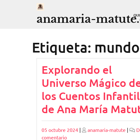
Saltar
al
anamaria-matute
QU
contenido
Etiqueta:
mundo 
Explorando el
Universo Mágico d
los Cuentos Infanti
de Ana María Matu
Publicado
Publicado
05 octubre 2024
|
anamaria-matute
|
D
en
comentario