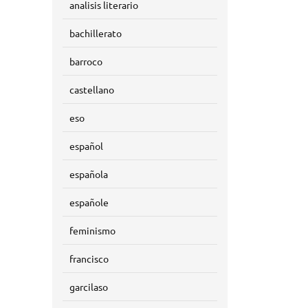
analisis literario
bachillerato
barroco
castellano
eso
español
española
españole
feminismo
francisco
garcilaso