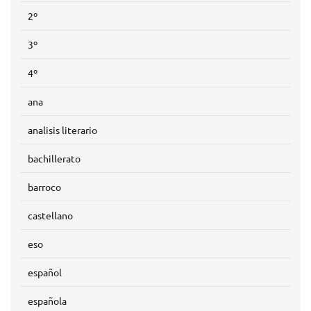
2º
3º
4º
ana
analisis literario
bachillerato
barroco
castellano
eso
español
española