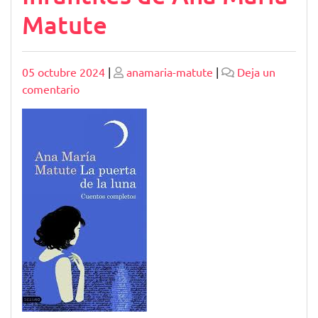
Matute
Publicado
Publicado
05 octubre 2024
|
anamaria-matute
|
Deja un
en
comentario
Explorando
el
Universo
Mágico
de
los
Cuentos
Infantiles
de
Ana
María
Matute