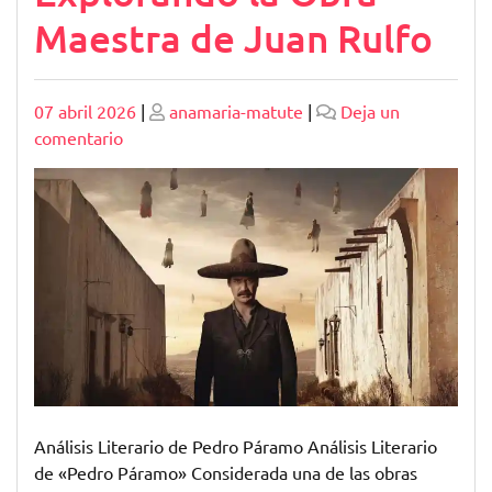
Maestra de Juan Rulfo
Publicado
Publicado
07 abril 2026
|
anamaria-matute
|
Deja un
en
comentario
Análisis
Literario
de
Pedro
Páramo:
Explorando
la
Obra
Maestra
de
Juan
Análisis Literario de Pedro Páramo Análisis Literario
Rulfo
de «Pedro Páramo» Considerada una de las obras