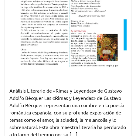
la
Magia
de
su
Poesía
Análisis Literario de «Rimas y Leyendas» de Gustavo
Adolfo Bécquer Las «Rimas y Leyendas» de Gustavo
Adolfo Bécquer representan una cumbre en la poesía
romántica española, con su profunda exploración de
temas como el amor, la soledad, la melancolía y lo
sobrenatural. Esta obra maestra literaria ha perdurado
a lo largo del tiempo por su […]