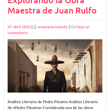
Maestra de Juan Rulfo
Publicado
Publicado
07 abril 2026
|
anamaria-matute
|
Deja un
en
comentario
Análisis
Literario
de
Pedro
Páramo:
Explorando
la
Obra
Maestra
de
Juan
Análisis Literario de Pedro Páramo Análisis Literario
Rulfo
de «Pedro Páramo» Considerada una de las obras