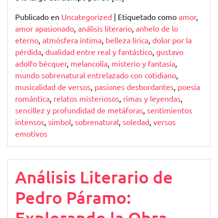
Publicado en
Uncategorized
|
Etiquetado como
amor
,
amor apasionado
,
análisis literario
,
anhelo de lo
eterno
,
atmósfera íntima
,
belleza lírica
,
dolor por la
pérdida
,
dualidad entre real y fantástico
,
gustavo
adolfo bécquer
,
melancolía
,
misterio y fantasía
,
mundo sobrenatural entrelazado con cotidiano
,
musicalidad de versos
,
pasiones desbordantes
,
poesía
romántica
,
relatos misteriosos
,
rimas y leyendas
,
sencillez y profundidad de metáforas
,
sentimientos
intensos
,
símbol
,
sobrenatural
,
soledad
,
versos
emotivos
Análisis Literario de
Pedro Páramo:
Explorando la Obra