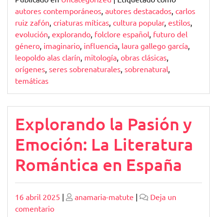
autores contemporáneos
,
autores destacados
,
carlos
ruiz zafón
,
criaturas míticas
,
cultura popular
,
estilos
,
evolución
,
explorando
,
folclore español
,
futuro del
género
,
imaginario
,
influencia
,
laura gallego garcía
,
leopoldo alas clarín
,
mitología
,
obras clásicas
,
orígenes
,
seres sobrenaturales
,
sobrenatural
,
temáticas
Explorando la Pasión y
Emoción: La Literatura
Romántica en España
Publicado
Publicado
16 abril 2025
|
anamaria-matute
|
Deja un
en
comentario