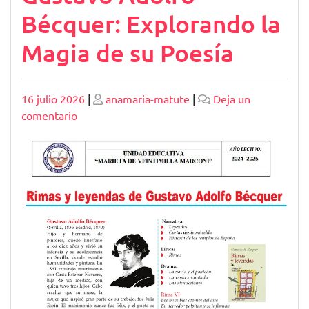
Bécquer: Explorando la
Magia de su Poesía
Publicado
Publicado
16 julio 2026
|
anamaria-matute
|
Deja un
en
comentario
Análisis
Literario
de
«Rimas
y
Leyendas»
de
Gustavo
Adolfo
Bécquer:
Explorando