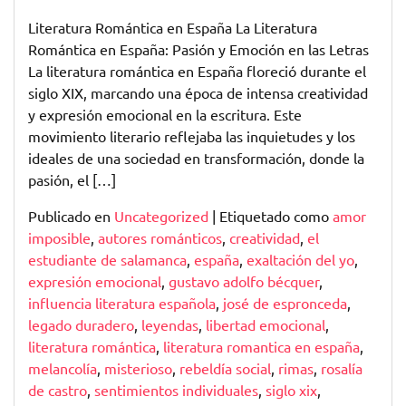
Explorando
la
Literatura Romántica en España La Literatura
Pasión
Romántica en España: Pasión y Emoción en las Letras
y
La literatura romántica en España floreció durante el
Emoción:
siglo XIX, marcando una época de intensa creatividad
La
y expresión emocional en la escritura. Este
Literatura
movimiento literario reflejaba las inquietudes y los
Romántica
ideales de una sociedad en transformación, donde la
en
pasión, el […]
España
Publicado en
Uncategorized
|
Etiquetado como
amor
imposible
,
autores románticos
,
creatividad
,
el
estudiante de salamanca
,
españa
,
exaltación del yo
,
expresión emocional
,
gustavo adolfo bécquer
,
influencia literatura española
,
josé de espronceda
,
legado duradero
,
leyendas
,
libertad emocional
,
literatura romántica
,
literatura romantica en españa
,
melancolía
,
misterioso
,
rebeldía social
,
rimas
,
rosalía
de castro
,
sentimientos individuales
,
siglo xix
,