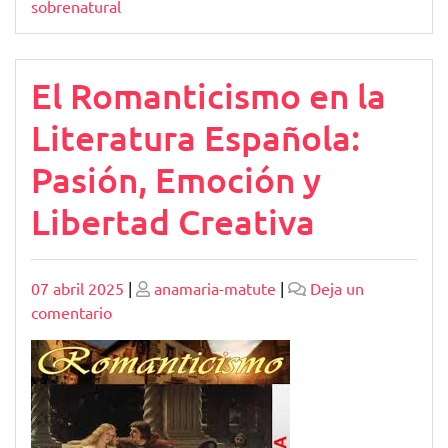
sobrenatural
El Romanticismo en la
Literatura Española:
Pasión, Emoción y
Libertad Creativa
Publicado
Publicado
07 abril 2025
|
anamaria-matute
|
Deja un
en
comentario
El
Romanticismo
en
la
Literatura