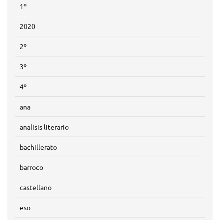
1º
2020
2º
3º
4º
ana
analisis literario
bachillerato
barroco
castellano
eso