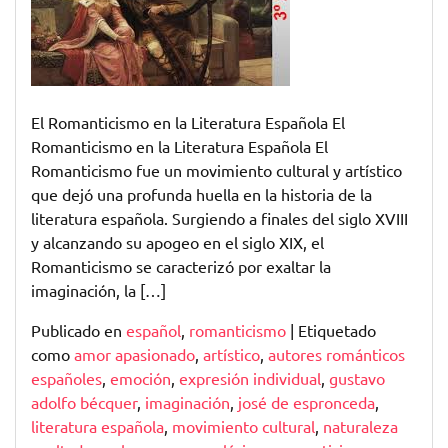
Española:
Pasión,
Emoción
y
Libertad
El Romanticismo en la Literatura Española El
Creativa
Romanticismo en la Literatura Española El
Romanticismo fue un movimiento cultural y artístico
que dejó una profunda huella en la historia de la
literatura española. Surgiendo a finales del siglo XVIII
y alcanzando su apogeo en el siglo XIX, el
Romanticismo se caracterizó por exaltar la
imaginación, la […]
Publicado en
español
,
romanticismo
|
Etiquetado
como
amor apasionado
,
artístico
,
autores románticos
españoles
,
emoción
,
expresión individual
,
gustavo
adolfo bécquer
,
imaginación
,
josé de espronceda
,
literatura española
,
movimiento cultural
,
naturaleza