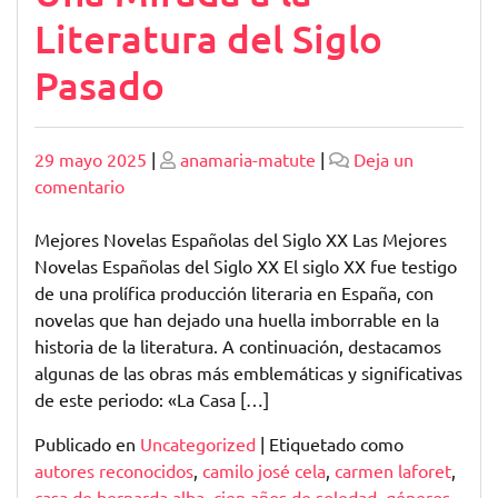
Literatura del Siglo
Pasado
Publicado
Publicado
29 mayo 2025
|
anamaria-matute
|
Deja un
en
comentario
Las
Mejores
Mejores Novelas Españolas del Siglo XX Las Mejores
Novelas
Novelas Españolas del Siglo XX El siglo XX fue testigo
Españolas
de una prolífica producción literaria en España, con
del
novelas que han dejado una huella imborrable en la
Siglo
historia de la literatura. A continuación, destacamos
XX:
algunas de las obras más emblemáticas y significativas
Una
de este periodo: «La Casa […]
Mirada
Publicado en
Uncategorized
|
Etiquetado como
a
autores reconocidos
,
camilo josé cela
,
carmen laforet
,
la
casa de bernarda alba
,
cien años de soledad
,
géneros