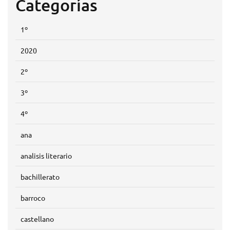
Categorías
1º
2020
2º
3º
4º
ana
analisis literario
bachillerato
barroco
castellano