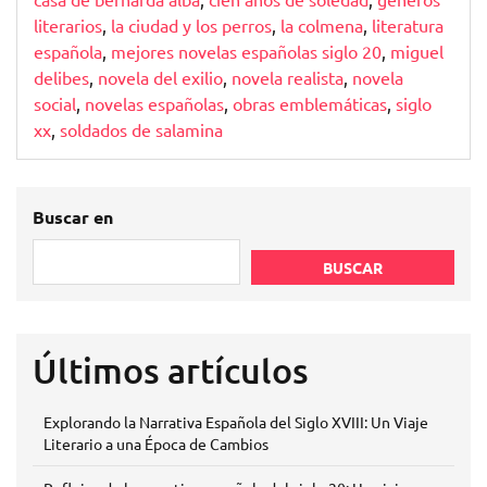
Literatura
literarios
,
la ciudad y los perros
,
la colmena
,
literatura
del
española
,
mejores novelas españolas siglo 20
,
miguel
Siglo
delibes
,
novela del exilio
,
novela realista
,
novela
Pasado
social
,
novelas españolas
,
obras emblemáticas
,
siglo
xx
,
soldados de salamina
Buscar en
BUSCAR
Últimos artículos
Explorando la Narrativa Española del Siglo XVIII: Un Viaje
Literario a una Época de Cambios