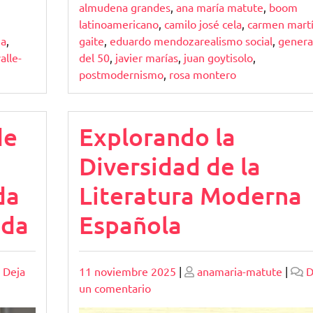
almudena grandes
,
ana maría matute
,
boom
latinoamericano
,
camilo josé cela
,
carmen mart
gaite
,
eduardo mendozarealismo social
,
genera
ja
,
del 50
,
javier marías
,
juan goytisolo
,
alle-
postmodernismo
,
rosa montero
de
Explorando la
Diversidad de la
da
Literatura Moderna
ada
Española
Publicado
Publicado
Deja
11 noviembre 2025
|
anamaria-matute
|
D
en
un comentario
Explorando