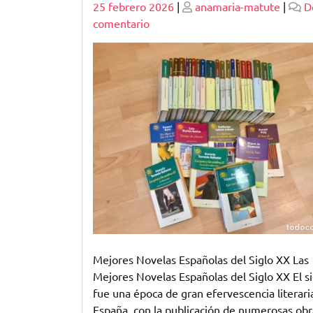
Publicado
Publicado
25 febrero 2026
|
anamaria-matute
|
D
en
comentario
Explorando
las
Mejores
Novelas
Españolas
del
Siglo
XX:
Una
Mirada
al
Legado
Literario
Mejores Novelas Españolas del Siglo XX Las
Mejores Novelas Españolas del Siglo XX El s
fue una época de gran efervescencia literari
España, con la publicación de numerosas obr