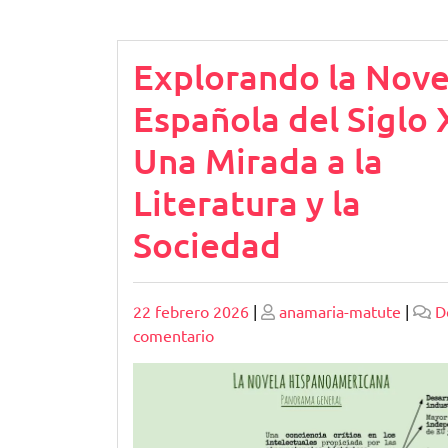
Explorando la Nove
Española del Siglo 
Una Mirada a la
Literatura y la
Sociedad
Publicado
Publicado
22 febrero 2026
|
anamaria-matute
|
D
en
comentario
Explorando
la
Novela
Española