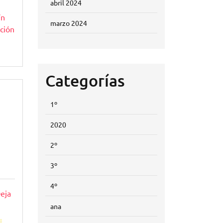
abril 2024
ín
marzo 2024
ción
Categorías
1º
2020
2º
3º
4º
eja
ana