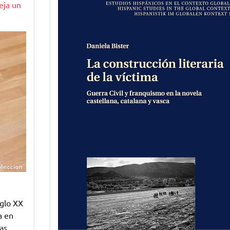
eja un
Tradición
Literaria
de
la
Novela
Castellana
iglo XX
a en
as