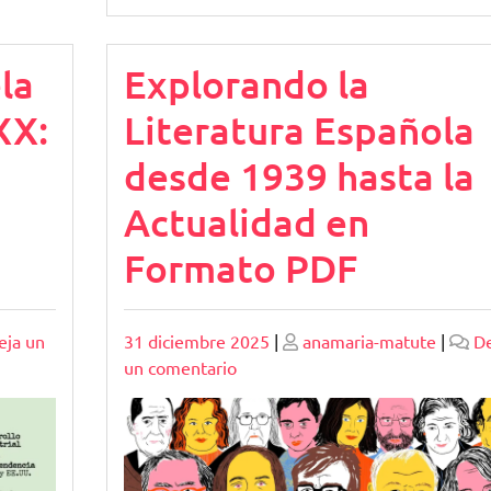
la
Explorando la
XX:
Literatura Española
desde 1939 hasta la
Actualidad en
Formato PDF
Publicado
Publicado
eja un
31 diciembre 2025
|
anamaria-matute
|
De
en
un comentario
Explorando
la
Literatura
Española