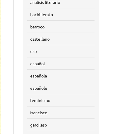
analisis literario
bachillerato
barroco
castellano
eso
español
española
españole
feminismo
francisco
garcilaso