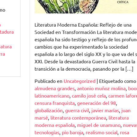
omo
n
Literatura Moderna Española: Reflejo de una
ctadura
Sociedad en Transformación La literatura mod
española ha sido testigo y reflejo de los profu
ratura
cambios que ha experimentado la sociedad
ra
española a lo largo del siglo XX y lo que va del s
XXI. Desde la devastadora Guerra Civil hasta la
transición a la democracia, pasando por la […]
Publicado en
Uncategorized
|
Etiquetado como
almudena grandes
,
antonio muñoz molina
,
bo
latinoamericano
,
camilo josé cela
,
carmen lafor
censura franquista
,
generación del 98
,
globalización
,
guerra civil
,
javier marías
,
juan
marsé
,
literatura contemporánea
,
literatura
moderna española
,
miguel de unamuno
,
nueva
tecnologías
,
pío baroja
,
realismo social
,
rosa