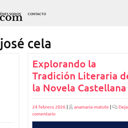
.com
IÉNES SOMOS
CONTACTO
josé cela
Explorando la
Tradición Literaria d
la Novela Castellana
Publicado
Publicado
24 febrero 2026
|
anamaria-matute
|
Deja
en
comentario
Explorando
la