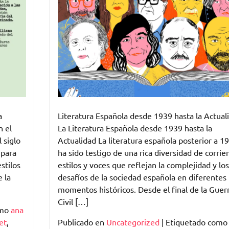
desde
1939
hasta
la
Actualidad
en
Formato
PDF
Literatura Española desde 1939 hasta la Actual
a
La Literatura Española desde 1939 hasta la
n el
Actualidad La literatura española posterior a 1
 siglo
ha sido testigo de una rica diversidad de corrie
 para
estilos y voces que reflejan la complejidad y los
stilos
desafíos de la sociedad española en diferentes
 la
momentos históricos. Desde el final de la Guer
Civil […]
omo
ana
Publicado en
Uncategorized
|
Etiquetado como
et
,