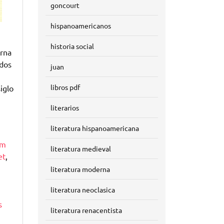
goncourt
hispanoamericanos
historia social
erna
ndos
juan
libros pdf
iglo
literarios
literatura hispanoamericana
om
literatura medieval
et
,
literatura moderna
literatura neoclasica
s
literatura renacentista