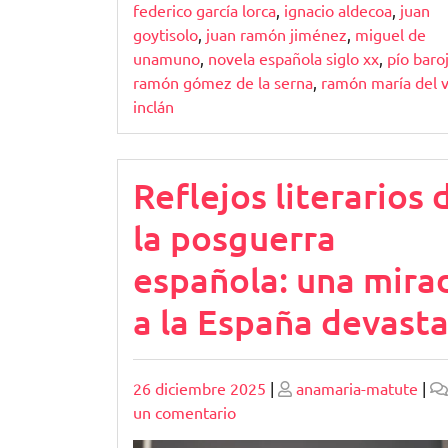
federico garcía lorca
,
ignacio aldecoa
,
juan
goytisolo
,
juan ramón jiménez
,
miguel de
unamuno
,
novela española siglo xx
,
pío baro
ramón gómez de la serna
,
ramón maría del v
inclán
Reflejos literarios 
la posguerra
española: una mira
a la España devast
Publicado
Publicado
26 diciembre 2025
|
anamaria-matute
|
en
un comentario
Reflejos