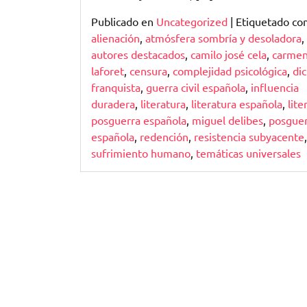
Publicado en
Uncategorized
|
Etiquetado c
alienación
,
atmósfera sombría y desoladora
,
autores destacados
,
camilo josé cela
,
carme
laforet
,
censura
,
complejidad psicológica
,
di
franquista
,
guerra civil española
,
influencia
duradera
,
literatura
,
literatura española
,
lite
posguerra española
,
miguel delibes
,
posguer
española
,
redención
,
resistencia subyacente
,
sufrimiento humano
,
temáticas universales