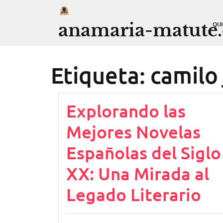
Saltar
al
anamaria-matute
QU
contenido
Etiqueta:
camilo 
Explorando las
Mejores Novelas
Españolas del Siglo
XX: Una Mirada al
Legado Literario