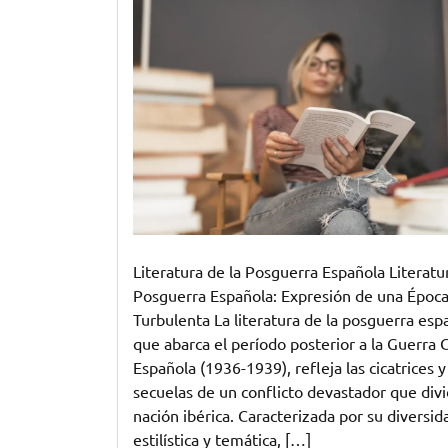
literarios
de
la
posguerra
española:
una
mirada
a
la
España
devastada
Literatura de la Posguerra Española Literatur
Posguerra Española: Expresión de una Époc
Turbulenta La literatura de la posguerra esp
que abarca el período posterior a la Guerra C
Española (1936-1939), refleja las cicatrices y
secuelas de un conflicto devastador que divid
nación ibérica. Caracterizada por su diversid
estilística y temática, […]