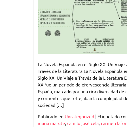
del
Siglo
XX:
Una
Mirada
a
la
Literatura
y
la
La Novela Española en el Siglo XX: Un Viaje 
Sociedad
Través de la Literatura La Novela Española e
Siglo XX: Un Viaje a Través de la Literatura El
XX fue un periodo de efervescencia literaria
España, marcado por una rica diversidad de e
y corrientes que reflejaban la complejidad de
sociedad […]
Publicado en
Uncategorized
|
Etiquetado c
maría matute
,
camilo josé cela
,
carmen lafor