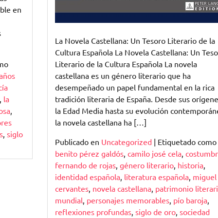
ble en
s
La Novela Castellana: Un Tesoro Literario de la
Cultura Española La Novela Castellana: Un Teso
omo
Literario de la Cultura Española La novela
 años
castellana es un género literario que ha
cía
desempeñado un papel fundamental en la rica
,
la
tradición literaria de España. Desde sus orígen
osa
,
la Edad Media hasta su evolución contemporán
res
la novela castellana ha […]
s
,
siglo
Publicado en
Uncategorized
|
Etiquetado como
benito pérez galdós
,
camilo josé cela
,
costumbr
fernando de rojas
,
género literario
,
historia
,
identidad española
,
literatura española
,
miguel
cervantes
,
novela castellana
,
patrimonio literar
mundial
,
personajes memorables
,
pío baroja
,
reflexiones profundas
,
siglo de oro
,
sociedad