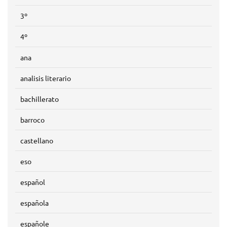
3º
4º
ana
analisis literario
bachillerato
barroco
castellano
eso
español
española
españole