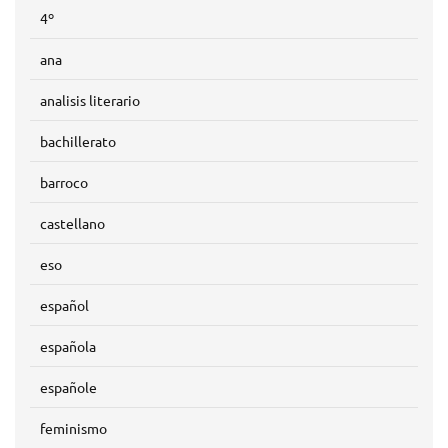
4º
ana
analisis literario
bachillerato
barroco
castellano
eso
español
española
españole
feminismo