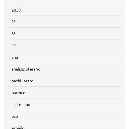
2020
2º
3º
4º
ana
analisis literario
bachillerato
barroco
castellano
eso
español