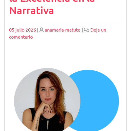
Narrativa
Publicado
Publicado
05 julio 2026
|
anamaria-matute
|
Deja un
en
comentario
Premios
The
Storyteller:
Celebrando
la
Excelencia
en
la
Narrativa