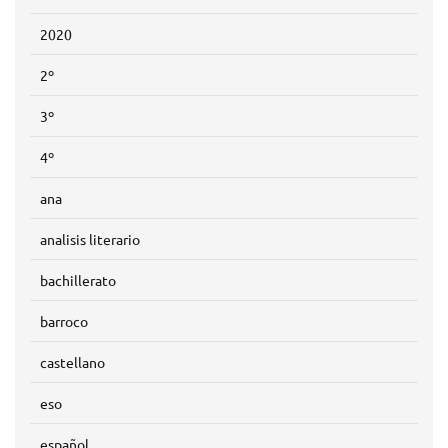
2020
2º
3º
4º
ana
analisis literario
bachillerato
barroco
castellano
eso
español