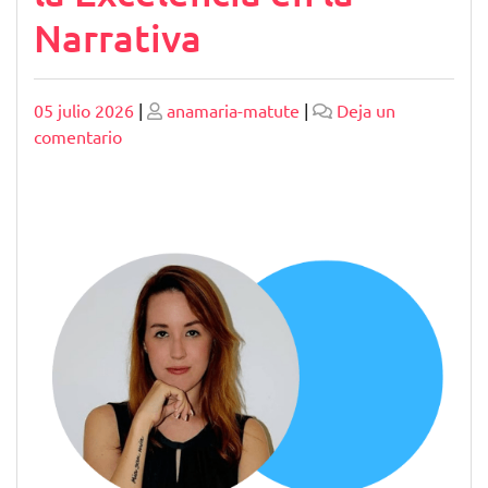
Narrativa
Publicado
Publicado
05 julio 2026
|
anamaria-matute
|
Deja un
en
comentario
Premios
The
Storyteller:
Celebrando
la
Excelencia
en
la
Narrativa