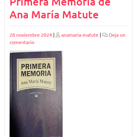
Primera Memoria de
Ana María Matute
Publicado
Publicado
28 noviembre 2024
|
anamaria-matute
|
Deja un
en
comentario
Explorando
la
Profunda
Primera
Memoria
de
Ana
María
Matute