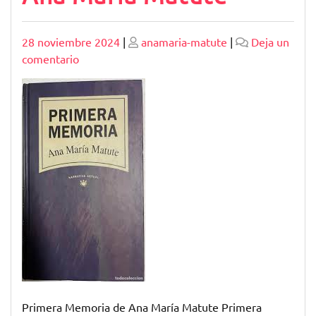
Publicado
Publicado
28 noviembre 2024
|
anamaria-matute
|
Deja un
en
comentario
Explorando
la
Profunda
Primera
Memoria
de
Ana
María
Matute
Primera Memoria de Ana María Matute Primera