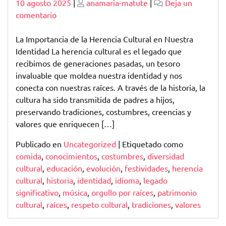
Publicado
Publicado
10 agosto 2025
|
anamaria-matute
|
Deja un
en
comentario
Explorando
la
La Importancia de la Herencia Cultural en Nuestra
Riqueza
Identidad La herencia cultural es el legado que
de
recibimos de generaciones pasadas, un tesoro
Nuestra
invaluable que moldea nuestra identidad y nos
Herencia
conecta con nuestras raíces. A través de la historia, la
Cultural
cultura ha sido transmitida de padres a hijos,
preservando tradiciones, costumbres, creencias y
valores que enriquecen […]
Publicado en
Uncategorized
|
Etiquetado como
comida
,
conocimientos
,
costumbres
,
diversidad
cultural
,
educación
,
evolución
,
festividades
,
herencia
cultural
,
historia
,
identidad
,
idioma
,
legado
significativo
,
música
,
orgullo por raíces
,
patrimonio
cultural
,
raíces
,
respeto cultural
,
tradiciones
,
valores