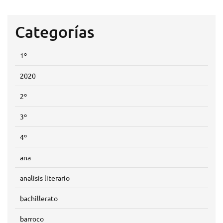
Categorías
1º
2020
2º
3º
4º
ana
analisis literario
bachillerato
barroco