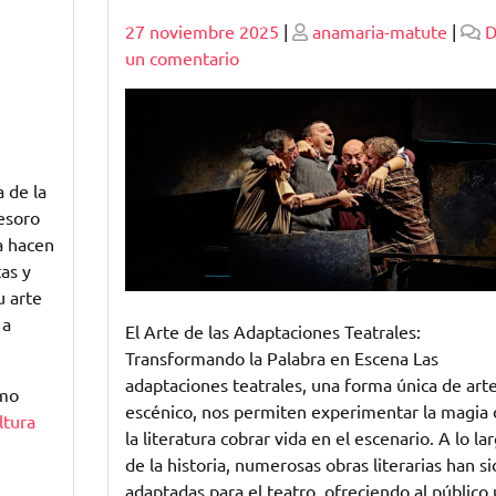
Publicado
Publicado
27 noviembre 2025
|
anamaria-matute
|
D
en
un comentario
Explorando
la
Magia
de
las
 de la
Adaptaciones
tesoro
Teatrales:
a hacen
Transformando
as y
la
u arte
Literatura
 a
El Arte de las Adaptaciones Teatrales:
en
Transformando la Palabra en Escena Las
Escena
adaptaciones teatrales, una forma única de art
omo
escénico, nos permiten experimentar la magia 
ltura
la literatura cobrar vida en el escenario. A lo la
de la historia, numerosas obras literarias han si
adaptadas para el teatro, ofreciendo al público