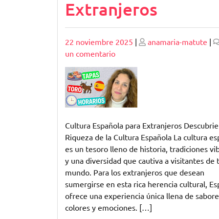
Extranjeros
Publicado
Publicado
22 noviembre 2025
|
anamaria-matute
|
en
un comentario
Explorando
la
Fascinante
Cultura
Española
para
Cultura Española para Extranjeros Descubrie
Extranjeros
Riqueza de la Cultura Española La cultura e
es un tesoro lleno de historia, tradiciones vi
y una diversidad que cautiva a visitantes de 
mundo. Para los extranjeros que desean
sumergirse en esta rica herencia cultural, E
ofrece una experiencia única llena de sabore
colores y emociones. […]