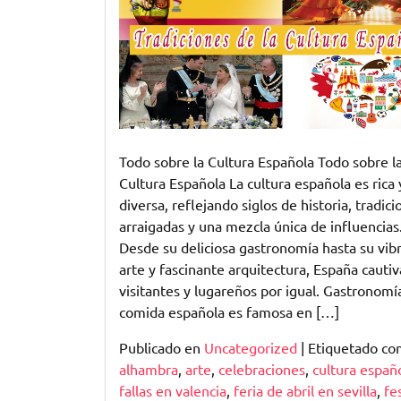
Cultura
Española
Todo sobre la Cultura Española Todo sobre l
Cultura Española La cultura española es rica 
diversa, reflejando siglos de historia, tradic
arraigadas y una mezcla única de influencias
Desde su deliciosa gastronomía hasta su vib
arte y fascinante arquitectura, España cautiv
visitantes y lugareños por igual. Gastronomí
comida española es famosa en […]
Publicado en
Uncategorized
|
Etiquetado c
alhambra
,
arte
,
celebraciones
,
cultura españ
fallas en valencia
,
feria de abril en sevilla
,
fe