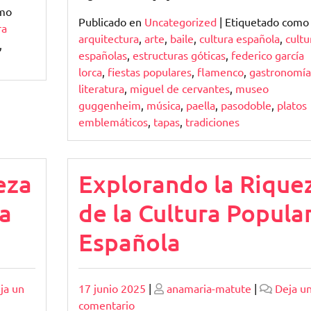
omo
Publicado en
Uncategorized
|
Etiquetado como
ra
arquitectura
,
arte
,
baile
,
cultura española
,
cultu
,
españolas
,
estructuras góticas
,
federico garcía
lorca
,
fiestas populares
,
flamenco
,
gastronomía
literatura
,
miguel de cervantes
,
museo
guggenheim
,
música
,
paella
,
pasodoble
,
platos
emblemáticos
,
tapas
,
tradiciones
eza
Explorando la Rique
a
de la Cultura Popula
Española
Publicado
Publicado
ja un
17 junio 2025
|
anamaria-matute
|
Deja u
en
comentario