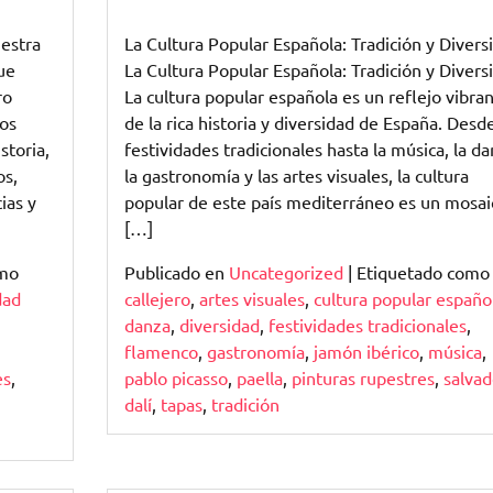
Explorando
la
uestra
La Cultura Popular Española: Tradición y Divers
Riqueza
ue
La Cultura Popular Española: Tradición y Divers
de
ro
La cultura popular española es un reflejo vibra
la
nos
de la rica historia y diversidad de España. Desde
Cultura
storia,
festividades tradicionales hasta la música, la da
Popular
os,
la gastronomía y las artes visuales, la cultura
Española
ias y
popular de este país mediterráneo es un mosai
[…]
omo
Publicado en
Uncategorized
|
Etiquetado com
dad
callejero
,
artes visuales
,
cultura popular españo
danza
,
diversidad
,
festividades tradicionales
,
flamenco
,
gastronomía
,
jamón ibérico
,
música
,
es
,
pablo picasso
,
paella
,
pinturas rupestres
,
salvad
dalí
,
tapas
,
tradición