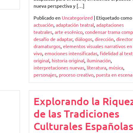
nueva perspectiva y […]
Publicado en
Uncategorized
|
Etiquetado como
actuación
,
adaptación teatral
,
adaptaciones
teatrales
,
arte escénico
,
condensar trama comp
desafío de adaptar
,
diálogos
,
dirección
,
directo
dramaturgos
,
elementos visuales narrativos en
vivo
,
emociones intensificadas
,
fidelidad al tex
original
,
historia original
,
iluminación
,
interpretaciones nuevas
,
literatura
,
música
,
personajes
,
proceso creativo
,
puesta en escena
Explorando la Rique
de las Tradiciones
Culturales Española