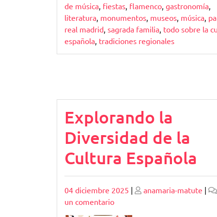
de música
,
fiestas
,
flamenco
,
gastronomía
,
literatura
,
monumentos
,
museos
,
música
,
pa
real madrid
,
sagrada familia
,
todo sobre la c
española
,
tradiciones regionales
Explorando la
Diversidad de la
Cultura Española
Publicado
Publicado
04 diciembre 2025
|
anamaria-matute
|
en
un comentario
Explorando