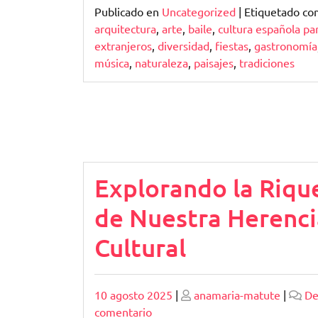
Publicado en
Uncategorized
|
Etiquetado c
arquitectura
,
arte
,
baile
,
cultura española pa
extranjeros
,
diversidad
,
fiestas
,
gastronomía
música
,
naturaleza
,
paisajes
,
tradiciones
Explorando la Riqu
de Nuestra Herenci
Cultural
Publicado
Publicado
10 agosto 2025
|
anamaria-matute
|
De
en
comentario