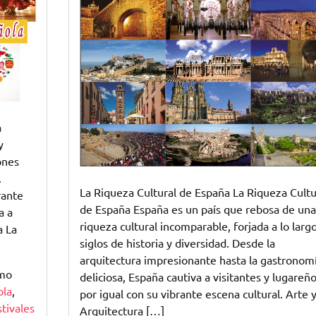
Cultural
de
España
a
y
iones
.
La Riqueza Cultural de España La Riqueza Cultu
rante
de España España es un país que rebosa de una
a a
riqueza cultural incomparable, forjada a lo larg
a La
siglos de historia y diversidad. Desde la
arquitectura impresionante hasta la gastronom
omo
deliciosa, España cautiva a visitantes y lugareñ
ola
,
por igual con su vibrante escena cultural. Arte 
stivales
Arquitectura […]