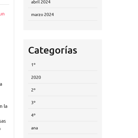
abril 2024
un
marzo 2024
Categorías
1º
2020
a
2º
3º
n la
4º
sas
ana
n