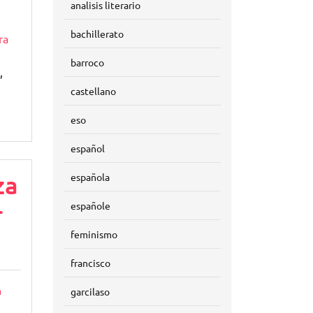
analisis literario
bachillerato
ra
barroco
,
castellano
eso
español
za
española
españole
r
feminismo
francisco
n
garcilaso