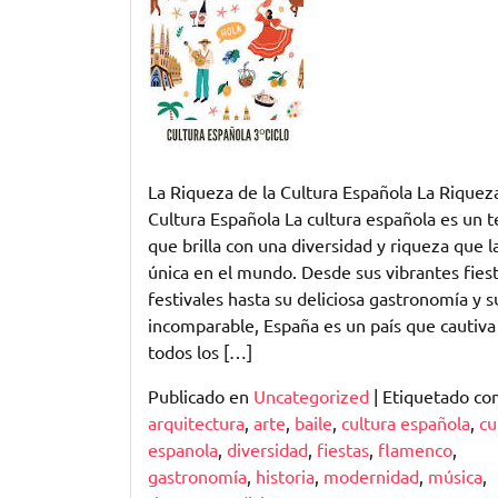
la
Diversidad
de
la
Cultura
Española
La Riqueza de la Cultura Española La Riqueza
Cultura Española La cultura española es un 
que brilla con una diversidad y riqueza que l
única en el mundo. Desde sus vibrantes fiest
festivales hasta su deliciosa gastronomía y s
incomparable, España es un país que cautiva
todos los […]
Publicado en
Uncategorized
|
Etiquetado c
arquitectura
,
arte
,
baile
,
cultura española
,
cu
espanola
,
diversidad
,
fiestas
,
flamenco
,
gastronomía
,
historia
,
modernidad
,
música
,