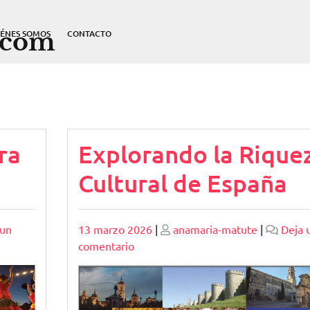
.com
IÉNES SOMOS
CONTACTO
ra
Explorando la Rique
Cultural de España
Publicado
Publicado
 un
13 marzo 2026
|
anamaria-matute
|
Deja 
en
comentario
Explorando
la
Riqueza