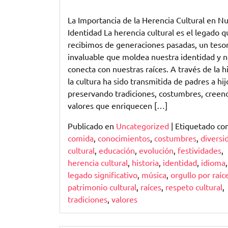
Explorando
la
La Importancia de la Herencia Cultural en N
Riqueza
Identidad La herencia cultural es el legado q
de
recibimos de generaciones pasadas, un teso
Nuestra
invaluable que moldea nuestra identidad y 
Herencia
conecta con nuestras raíces. A través de la hi
Cultural
la cultura ha sido transmitida de padres a hij
preservando tradiciones, costumbres, creenc
valores que enriquecen […]
Publicado en
Uncategorized
|
Etiquetado c
comida
,
conocimientos
,
costumbres
,
diversi
cultural
,
educación
,
evolución
,
festividades
,
herencia cultural
,
historia
,
identidad
,
idioma
,
legado significativo
,
música
,
orgullo por raíc
patrimonio cultural
,
raíces
,
respeto cultural
,
tradiciones
,
valores