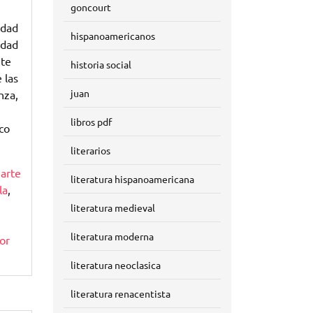
goncourt
idad
hispanoamericanos
idad
nte
historia social
 las
juan
nza,
libros pdf
co
literarios
o
arte
literatura hispanoamericana
la
,
literatura medieval
literatura moderna
or
literatura neoclasica
literatura renacentista