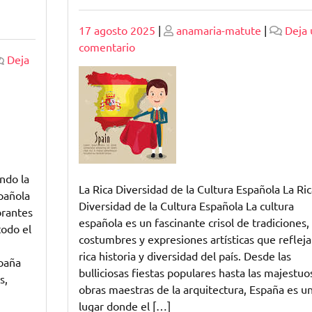
Publicado
Publicado
17 agosto 2025
|
anamaria-matute
|
Deja 
en
comentario
Deja
Explorando
la
Riqueza
de
las
Tradiciones
Culturales
ndo la
Españolas
La Rica Diversidad de la Cultura Española La Ric
spañola
Diversidad de la Cultura Española La cultura
brantes
española es un fascinante crisol de tradiciones,
todo el
costumbres y expresiones artísticas que refleja
rica historia y diversidad del país. Desde las
spaña
bulliciosas fiestas populares hasta las majestuo
s,
obras maestras de la arquitectura, España es u
lugar donde el […]