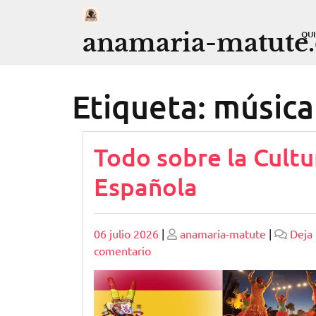
Saltar
al
anamaria-matute
QU
contenido
Etiqueta:
música
Todo sobre la Cultu
Española
Publicado
Publicado
06 julio 2026
|
anamaria-matute
|
Deja
en
comentario
Todo
sobre
la