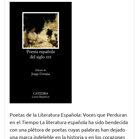
Voces
Inmortales:
Poetas
Emblemáticos
de
la
Literatura
Española
Poetas de la Literatura Española: Voces que Perduran
en el Tiempo La literatura española ha sido bendecida
con una plétora de poetas cuyas palabras han dejado
una marca indeleble en la historia y en los corazones