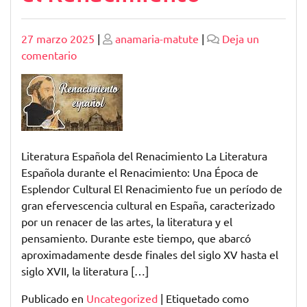
Publicado
Publicado
27 marzo 2025
|
anamaria-matute
|
Deja un
en
comentario
Esplendor
literario:
La
influencia
de
la
Literatura Española del Renacimiento La Literatura
literatura
Española durante el Renacimiento: Una Época de
española
Esplendor Cultural El Renacimiento fue un período de
en
gran efervescencia cultural en España, caracterizado
el
por un renacer de las artes, la literatura y el
Renacimiento
pensamiento. Durante este tiempo, que abarcó
aproximadamente desde finales del siglo XV hasta el
siglo XVII, la literatura […]
Publicado en
Uncategorized
|
Etiquetado como