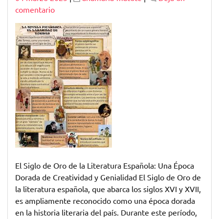
en
comentario
El
Esplendor
del
Siglo
de
Oro
en
la
Literatura
Española
El Siglo de Oro de la Literatura Española: Una Época
Dorada de Creatividad y Genialidad El Siglo de Oro de
la literatura española, que abarca los siglos XVI y XVII,
es ampliamente reconocido como una época dorada
en la historia literaria del país. Durante este período,