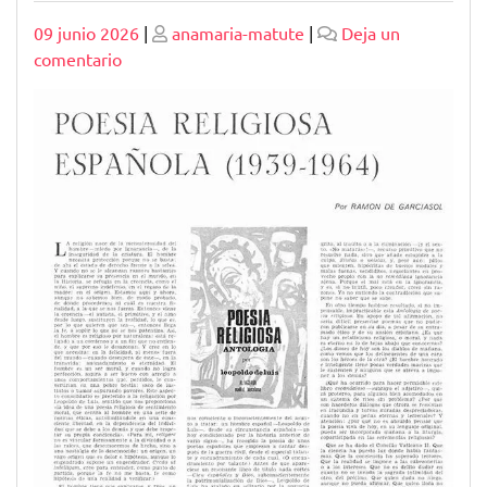
Publicado
Publicado
09 junio 2026
|
anamaria-matute
|
Deja un
en
comentario
Explorando
la
Belleza
de
la
Poesía
Religiosa
Española