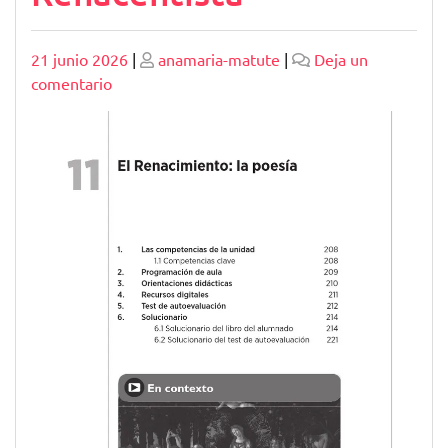
Publicado
Publicado
21 junio 2026
|
anamaria-matute
|
Deja un
en
comentario
Explorando
la
Belleza
de
la
Poesía
Española
Renacentista