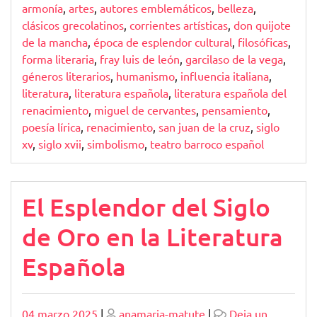
armonía
,
artes
,
autores emblemáticos
,
belleza
,
clásicos grecolatinos
,
corrientes artísticas
,
don quijote
de la mancha
,
época de esplendor cultural
,
filosóficas
,
forma literaria
,
fray luis de león
,
garcilaso de la vega
,
géneros literarios
,
humanismo
,
influencia italiana
,
literatura
,
literatura española
,
literatura española del
renacimiento
,
miguel de cervantes
,
pensamiento
,
poesía lírica
,
renacimiento
,
san juan de la cruz
,
siglo
xv
,
siglo xvii
,
simbolismo
,
teatro barroco español
El Esplendor del Siglo
de Oro en la Literatura
Española
Publicado
Publicado
04 marzo 2025
|
anamaria-matute
|
Deja un