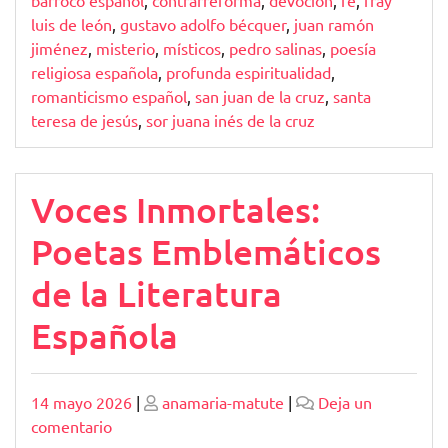
luis de león
,
gustavo adolfo bécquer
,
juan ramón
jiménez
,
misterio
,
místicos
,
pedro salinas
,
poesía
religiosa española
,
profunda espiritualidad
,
romanticismo español
,
san juan de la cruz
,
santa
teresa de jesús
,
sor juana inés de la cruz
Voces Inmortales:
Poetas Emblemáticos
de la Literatura
Española
Publicado
Publicado
14 mayo 2026
|
anamaria-matute
|
Deja un
en
comentario