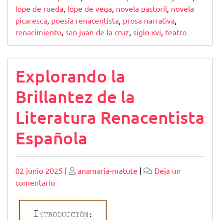
lope de rueda
,
lope de vega
,
novela pastoril
,
novela
picaresca
,
poesía renacentista
,
prosa narrativa
,
renacimiento
,
san juan de la cruz
,
siglo xvi
,
teatro
Explorando la
Brillantez de la
Literatura Renacentista
Española
Publicado
Publicado
02 junio 2025
|
anamaria-matute
|
Deja un
en
comentario
Explorando
la
Brillantez