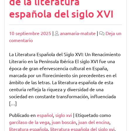
de la literatura
española del siglo XVI
Publicado
Publicado
10 septiembre 2025
|
anamaria-matute
|
Deja un
en
comentario
Explorando
la
La Literatura Española del Siglo XVI: Un Renacimiento
riqueza
Literario en la Península Ibérica El siglo XVI fue una
de
época de gran efervescencia cultural en España,
la
marcada por un florecimiento sin precedentes en el
literatura
ámbito de las letras. La literatura española de esta
española
centuria refleja la riqueza y diversidad de una
del
sociedad en constante transformación, influenciada
siglo
[…]
XVI
Publicado en
español
,
siglo xvi
|
Etiquetado como
garcilaso de la vega
,
juan boscán
,
juan del encina
,
literatura española
,
literatura española del siglo xvi
,