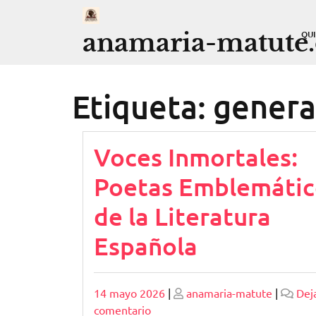
Saltar
al
anamaria-matute
QU
contenido
Etiqueta:
genera
Voces Inmortales:
Poetas Emblemátic
de la Literatura
Española
Publicado
Publicado
14 mayo 2026
|
anamaria-matute
|
Dej
en
comentario