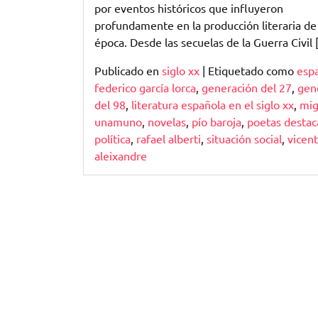
Siglo
por eventos históricos que influyeron
XX
profundamente en la producción literaria de 
época. Desde las secuelas de la Guerra Civil
Publicado en
siglo xx
|
Etiquetado como
esp
federico garcía lorca
,
generación del 27
,
gen
del 98
,
literatura española en el siglo xx
,
mig
unamuno
,
novelas
,
pío baroja
,
poetas desta
política
,
rafael alberti
,
situación social
,
vicen
aleixandre