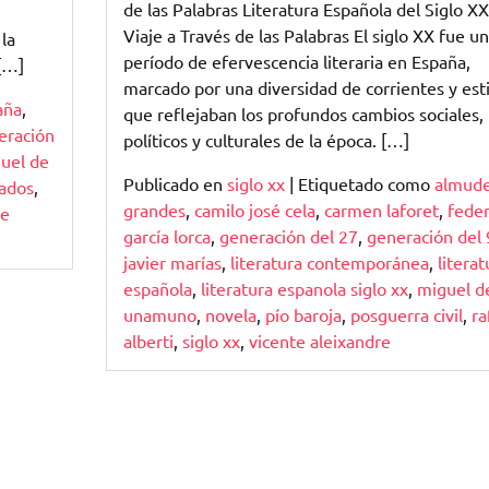
Un
de las Palabras Literatura Española del Siglo XX
Viaje
Viaje a Través de las Palabras El siglo XX fue un
la
a
período de efervescencia literaria en España,
 […]
Través
marcado por una diversidad de corrientes y esti
de
aña
,
que reflejaban los profundos cambios sociales,
las
eración
políticos y culturales de la época. […]
Palabras
uel de
Publicado en
siglo xx
|
Etiquetado como
almud
cados
,
grandes
,
camilo josé cela
,
carmen laforet
,
feder
te
garcía lorca
,
generación del 27
,
generación del 
javier marías
,
literatura contemporánea
,
literat
española
,
literatura espanola siglo xx
,
miguel d
unamuno
,
novela
,
pío baroja
,
posguerra civil
,
ra
alberti
,
siglo xx
,
vicente aleixandre