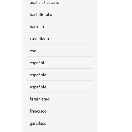
analisis literario
bachillerato
barroco
castellano
eso
español
española
españole
feminismo
francisco
garcilaso