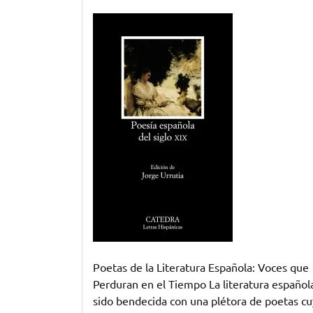
Voces
Inmortales:
Poetas
Emblemáticos
de
la
Literatura
Española
Poetas de la Literatura Española: Voces que
Perduran en el Tiempo La literatura español
sido bendecida con una plétora de poetas c