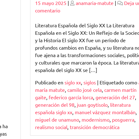
Publicado
Publicado
15 mayo 2025
|
anamaria-matute
|
Deja u
en
comentario
Explorando
la
Literatura Española del Siglo XX La Literatura
Literatura
Española en el Siglo XX: Un Reflejo de la Socie
Española
y la Historia El siglo XX fue un período de
del
profundos cambios en España, y su literatura n
Siglo
fue ajena a las transformaciones sociales, políti
XX:
y culturales que marcaron la época. La literatur
Reflexiones
española del siglo XX se […]
sobre
Publicado en
siglo xx
,
siglos
|
Etiquetado como
una
maría matute
,
camilo josé cela
,
carmen martín
Época
gaite
,
federico garcía lorca
,
generación del 27
,
de
generación del 98
,
juan goytisolo
,
literatura
Cambios
española siglo xx
,
manuel vázquez montalbán
,
miguel de unamuno
,
modernismo
,
posguerra
,
a ha
realismo social
,
transición democrática
uyas