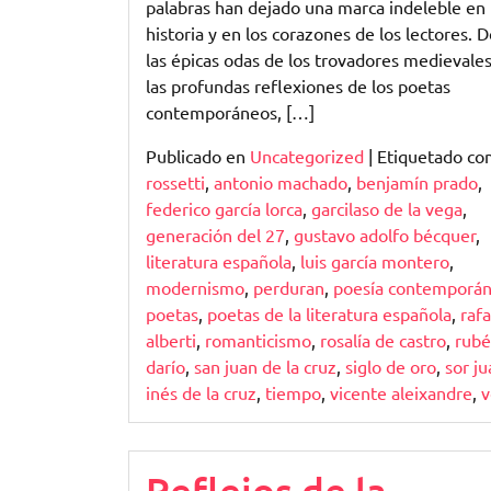
palabras han dejado una marca indeleble en 
historia y en los corazones de los lectores. 
las épicas odas de los trovadores medievale
las profundas reflexiones de los poetas
contemporáneos, […]
Publicado en
Uncategorized
|
Etiquetado c
rossetti
,
antonio machado
,
benjamín prado
,
federico garcía lorca
,
garcilaso de la vega
,
generación del 27
,
gustavo adolfo bécquer
,
literatura española
,
luis garcía montero
,
modernismo
,
perduran
,
poesía contemporá
poetas
,
poetas de la literatura española
,
rafa
alberti
,
romanticismo
,
rosalía de castro
,
rub
darío
,
san juan de la cruz
,
siglo de oro
,
sor j
inés de la cruz
,
tiempo
,
vicente aleixandre
,
v
Reflejos de la