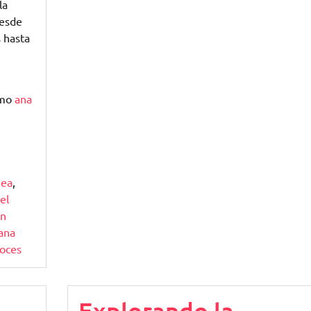
la
Desde
s hasta
omo
ana
nea
,
el
én
uana
oces
Explorando la