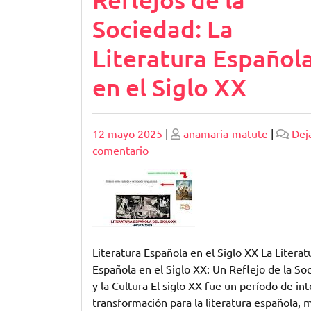
Sociedad: La
Literatura Español
en el Siglo XX
Publicado
Publicado
12 mayo 2025
|
anamaria-matute
|
Dej
en
comentario
Reflejos
de
la
Sociedad:
La
Literatura
Literatura Española en el Siglo XX La Literat
Española
Española en el Siglo XX: Un Reflejo de la So
en
y la Cultura El siglo XX fue un período de in
el
transformación para la literatura española, 