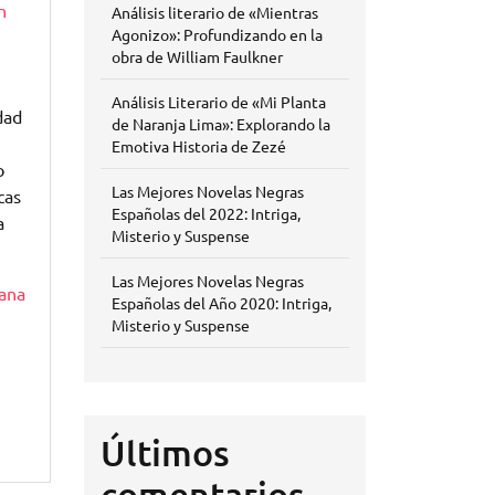
n
Análisis literario de «Mientras
Agonizo»: Profundizando en la
obra de William Faulkner
Análisis Literario de «Mi Planta
dad
de Naranja Lima»: Explorando la
Emotiva Historia de Zezé
o
Las Mejores Novelas Negras
cas
Españolas del 2022: Intriga,
a
Misterio y Suspense
Las Mejores Novelas Negras
ana
Españolas del Año 2020: Intriga,
Misterio y Suspense
Últimos
comentarios