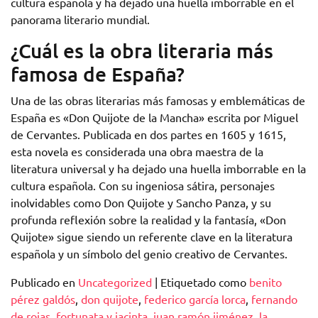
cultura española y ha dejado una huella imborrable en el
panorama literario mundial.
¿Cuál es la obra literaria más
famosa de España?
Una de las obras literarias más famosas y emblemáticas de
España es «Don Quijote de la Mancha» escrita por Miguel
de Cervantes. Publicada en dos partes en 1605 y 1615,
esta novela es considerada una obra maestra de la
literatura universal y ha dejado una huella imborrable en la
cultura española. Con su ingeniosa sátira, personajes
inolvidables como Don Quijote y Sancho Panza, y su
profunda reflexión sobre la realidad y la fantasía, «Don
Quijote» sigue siendo un referente clave en la literatura
española y un símbolo del genio creativo de Cervantes.
Publicado en
Uncategorized
|
Etiquetado como
benito
pérez galdós
,
don quijote
,
federico garcía lorca
,
fernando
de rojas
,
fortunata y jacinta
,
juan ramón jiménez
,
la