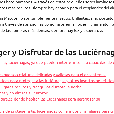
e nos hace humanos. A través de estos pequeños seres luminosos
tos más oscuros, siempre hay espacio para el resplandor del a
ría Matute no son simplemente insectos brillantes, sino portado
n a través de sus páginas como faros en la noche, iluminando n
de las sombras más densas, siempre hay luz y esperanza.
er y Disfrutar de las Luciérna
e hay luciérnagas, ya que pueden interferir con su capacidad de 
ya que son criaturas delicadas y valiosas para el ecosistema.
cidas para proteger a las luciérnagas y otros insectos beneficio
 lugares oscuros y tranquilos durante la noche.
gas y no alteres su entorno.
turales donde habitan las luciérnagas para garantizar su
a de proteger a las luciérnagas con amigos y familiares para c