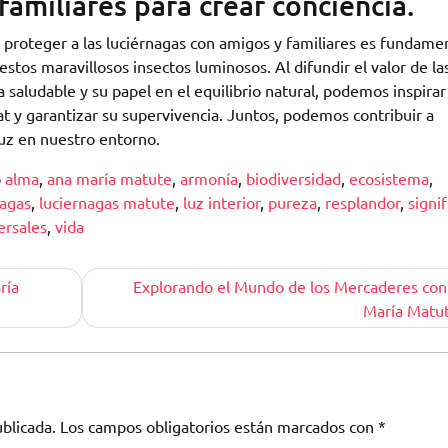
familiares para crear conciencia.
 proteger a las luciérnagas con amigos y familiares es fundame
estos maravillosos insectos luminosos. Al difundir el valor de la
saludable y su papel en el equilibrio natural, podemos inspirar
t y garantizar su supervivencia. Juntos, podemos contribuir a
luz en nuestro entorno.
o
alma
,
ana maría matute
,
armonía
,
biodiversidad
,
ecosistema
,
nagas
,
luciernagas matute
,
luz interior
,
pureza
,
resplandor
,
signi
ersales
,
vida
ría
Explorando el Mundo de los Mercaderes co
María Matu
blicada.
Los campos obligatorios están marcados con
*