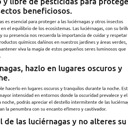
y libre de pesticidas para protege
sectos beneficiosos.
s es esencial para proteger a las luciérnagas y otros insectos
 el equilibrio de los ecosistemas. Las luciérnagas, con su brill
y su presencia nos recuerda la importancia de cuidar y respetar 
productos químicos dañinos en nuestros jardines y áreas verdes,
 mantener viva la magia de estos pequeños seres luminosos que
.
rnagas, hazlo en lugares oscuros y
he.
e hacerlo en lugares oscuros y tranquilos durante la noche. Es
mayor intensidad en entornos donde la oscuridad prevalece y el
la noche, podrás apreciar el destello intermitente de las luciérn
an la penumbra con su encanto efímero y cautivador.
 de las luciérnagas y no alteres su