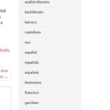
analisis literario
ntal
bachillerato
s
 a
barroco
castellano
eso
ficado
,
español
española
n Ana
españole
te
feminismo
francisco
garcilaso