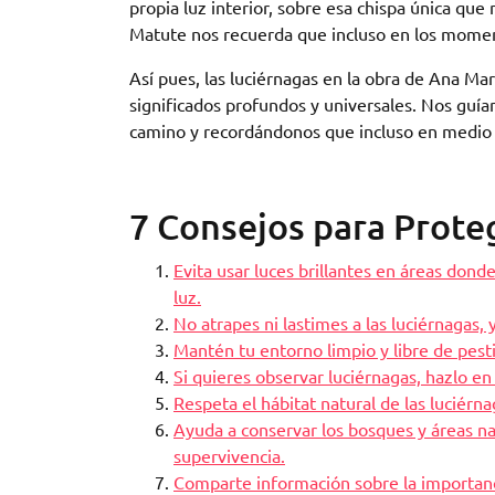
propia luz interior, sobre esa chispa única qu
Matute nos recuerda que incluso en los momen
Así pues, las luciérnagas en la obra de Ana Ma
significados profundos y universales. Nos guía
camino y recordándonos que incluso en medio 
7 Consejos para Proteg
Evita usar luces brillantes en áreas dond
luz.
No atrapes ni lastimes a las luciérnagas, 
Mantén tu entorno limpio y libre de pesti
Si quieres observar luciérnagas, hazlo en
Respeta el hábitat natural de las luciérna
Ayuda a conservar los bosques y áreas na
supervivencia.
Comparte información sobre la importanci