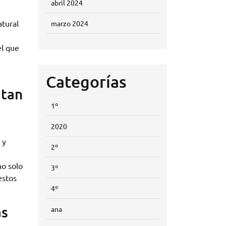
abril 2024
atural
marzo 2024
el que
Categorías
itan
1º
2020
 y
2º
no solo
3º
estos
4º
as
ana