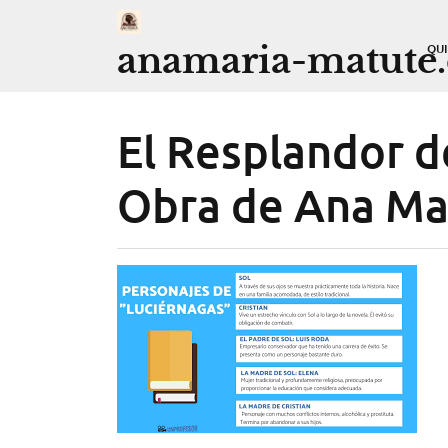
Saltar
al
anamaria-matute
QU
contenido
El Resplandor de
Obra de Ana Ma