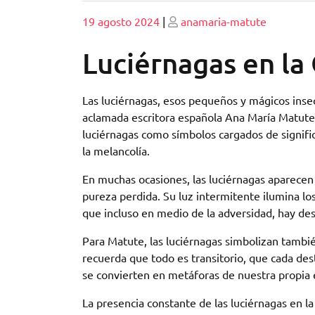
Publicado
Publicado
19 agosto 2024
|
anamaria-matute
Luciérnagas en la
Las luciérnagas, esos pequeños y mágicos insec
aclamada escritora española Ana María Matute. 
luciérnagas como símbolos cargados de signific
la melancolía.
En muchas ocasiones, las luciérnagas aparecen 
pureza perdida. Su luz intermitente ilumina lo
que incluso en medio de la adversidad, hay des
Para Matute, las luciérnagas simbolizan también
recuerda que todo es transitorio, que cada dest
se convierten en metáforas de nuestra propia ex
La presencia constante de las luciérnagas en l