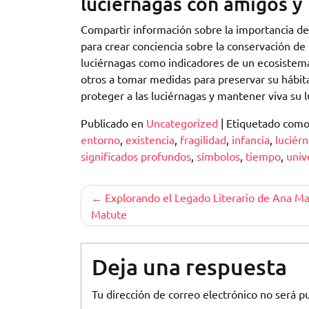
luciérnagas con amigos y 
Compartir información sobre la importancia de
para crear conciencia sobre la conservación de 
luciérnagas como indicadores de un ecosistema 
otros a tomar medidas para preservar su hábita
proteger a las luciérnagas y mantener viva su 
Publicado en
Uncategorized
|
Etiquetado com
entorno
,
existencia
,
fragilidad
,
infancia
,
luciér
significados profundos
,
símbolos
,
tiempo
,
univ
Navegación
Explorando el Legado Literario de Ana Ma
Matute
de
entradas
Deja una respuesta
Tu dirección de correo electrónico no será pu