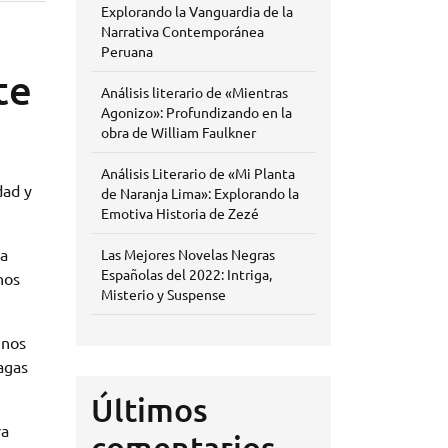
Explorando la Vanguardia de la
Narrativa Contemporánea
Peruana
te
Análisis literario de «Mientras
Agonizo»: Profundizando en la
obra de William Faulkner
Análisis Literario de «Mi Planta
dad y
de Naranja Lima»: Explorando la
Emotiva Historia de Zezé
la
Las Mejores Novelas Negras
Españolas del 2022: Intriga,
nos
Misterio y Suspense
 nos
nagas
Últimos
ra
comentarios