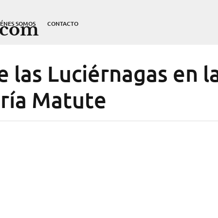
.com
IÉNES SOMOS
CONTACTO
 las Luciérnagas en l
ría Matute