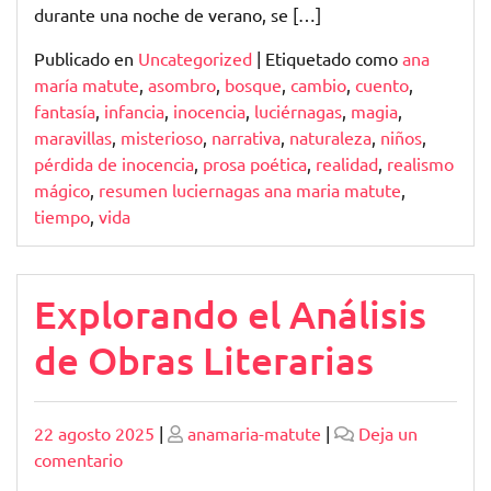
durante una noche de verano, se […]
Publicado en
Uncategorized
|
Etiquetado como
ana
maría matute
,
asombro
,
bosque
,
cambio
,
cuento
,
fantasía
,
infancia
,
inocencia
,
luciérnagas
,
magia
,
maravillas
,
misterioso
,
narrativa
,
naturaleza
,
niños
,
pérdida de inocencia
,
prosa poética
,
realidad
,
realismo
mágico
,
resumen luciernagas ana maria matute
,
tiempo
,
vida
Explorando el Análisis
de Obras Literarias
Publicado
Publicado
22 agosto 2025
|
anamaria-matute
|
Deja un
en
comentario
Explorando