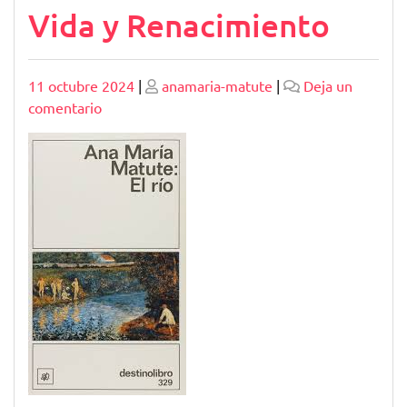
Vida y Renacimiento
Publicado
Publicado
11 octubre 2024
|
anamaria-matute
|
Deja un
en
comentario
El
Río
de
Ana
María
Matute:
Símbolo
de
Vida
y
Renacimiento