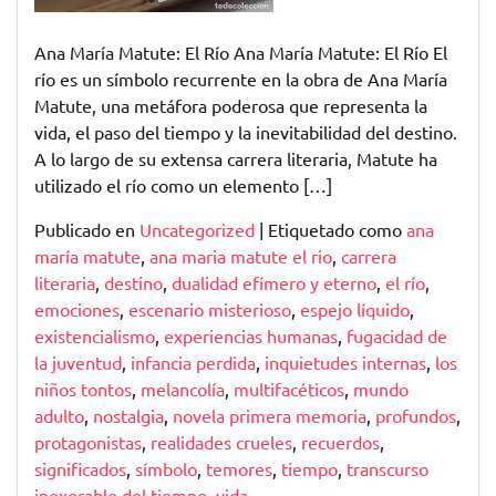
Símbolo
de
Ana María Matute: El Río Ana María Matute: El Río El
Profundidad
río es un símbolo recurrente en la obra de Ana María
y
Matute, una metáfora poderosa que representa la
Significado
vida, el paso del tiempo y la inevitabilidad del destino.
A lo largo de su extensa carrera literaria, Matute ha
utilizado el río como un elemento […]
Publicado en
Uncategorized
|
Etiquetado como
ana
maría matute
,
ana maria matute el rio
,
carrera
literaria
,
destino
,
dualidad efímero y eterno
,
el río
,
emociones
,
escenario misterioso
,
espejo líquido
,
existencialismo
,
experiencias humanas
,
fugacidad de
la juventud
,
infancia perdida
,
inquietudes internas
,
los
niños tontos
,
melancolía
,
multifacéticos
,
mundo
adulto
,
nostalgia
,
novela primera memoria
,
profundos
,
protagonistas
,
realidades crueles
,
recuerdos
,
significados
,
símbolo
,
temores
,
tiempo
,
transcurso
inexorable del tiempo
,
vida