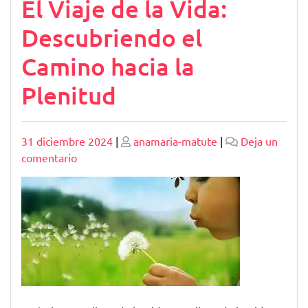
El Viaje de la Vida:
Descubriendo el
Camino hacia la
Plenitud
Publicado
Publicado
31 diciembre 2024
|
anamaria-matute
|
Deja un
en
comentario
El
Viaje
de
la
Vida:
Descubriendo
el
Camino
hacia