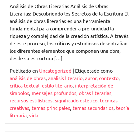
el
Análisis de Obras Literarias Análisis de Obras
Análisis
Literarias: Descubriendo los Secretos de la Escritura El
de
análisis de obras literarias es una herramienta
Obras
fundamental para comprender a profundidad la
Literarias
riqueza y complejidad de la creación artística. A través
de este proceso, los críticos y estudiosos desentrañan
los diferentes elementos que componen una obra,
desde su estructura […]
Publicado en
Uncategorized
|
Etiquetado como
análisis de obras
,
análisis literario
,
autor
,
contexto
,
crítica textual
,
estilo literario
,
interpretación de
símbolos
,
mensajes profundos
,
obras literarias
,
recursos estilísticos
,
significado estético
,
técnicas
creativas
,
temas principales
,
temas secundarios
,
teoría
literaria
,
vida