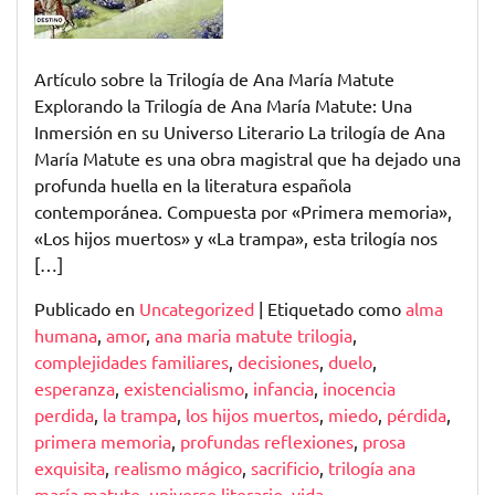
Artículo sobre la Trilogía de Ana María Matute
Explorando la Trilogía de Ana María Matute: Una
Inmersión en su Universo Literario La trilogía de Ana
María Matute es una obra magistral que ha dejado una
profunda huella en la literatura española
contemporánea. Compuesta por «Primera memoria»,
«Los hijos muertos» y «La trampa», esta trilogía nos
[…]
Publicado en
Uncategorized
|
Etiquetado como
alma
humana
,
amor
,
ana maria matute trilogia
,
complejidades familiares
,
decisiones
,
duelo
,
esperanza
,
existencialismo
,
infancia
,
inocencia
perdida
,
la trampa
,
los hijos muertos
,
miedo
,
pérdida
,
primera memoria
,
profundas reflexiones
,
prosa
exquisita
,
realismo mágico
,
sacrificio
,
trilogía ana
maría matute
,
universo literario
,
vida