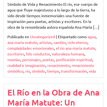
Ana
Símbolo de Vida y Renacimiento El río, ese cuerpo de
María
agua que fluye majestuoso a lo largo de la tierra, ha
Matute
sido desde tiempos inmemoriales una fuente de
inspiración para poetas, artistas y escritores. En la
obra de la renombrada autora española Ana María […]
Publicado en
Uncategorized
|
Etiquetado como
agua
,
ana maría matute
,
artistas
,
cambio
,
ciclo eterno
,
complejidades emocionales
,
el rio ana maria matute
,
escritores
,
hilo conductor
,
naturaleza humana
,
novelas
,
personajes
,
poetas
,
purificación espiritual
,
realidad e imaginación
,
renacimiento
,
renacimiento
simbólico
,
río
,
símbolo
,
tiempo
,
transformación
,
vida
El Río en la Obra de Ana
María Matute: Un