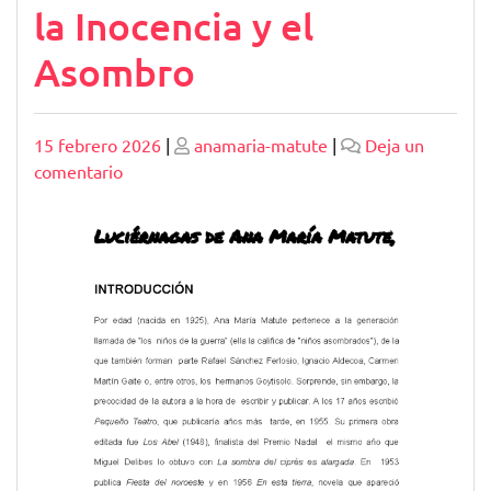
la Inocencia y el
Asombro
Publicado
Publicado
15 febrero 2026
|
anamaria-matute
|
Deja un
en
comentario
Resumen
de
‘Luciérnagas’
de
Ana
María
Matute:
Un
Cuento
Evocador
sobre
la