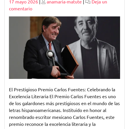
Publicado
Publicado
17 mayo 2026
|
anamaria-matute
|
Deja un
en
comentario
Excelencia
Literaria:
El
Prestigioso
Premio
Carlos
Fuentes
El Prestigioso Premio Carlos Fuentes: Celebrando la
Excelencia Literaria El Premio Carlos Fuentes es uno
de los galardones más prestigiosos en el mundo de las
letras hispanoamericanas. Instituido en honor al
renombrado escritor mexicano Carlos Fuentes, este
premio reconoce la excelencia literaria y la