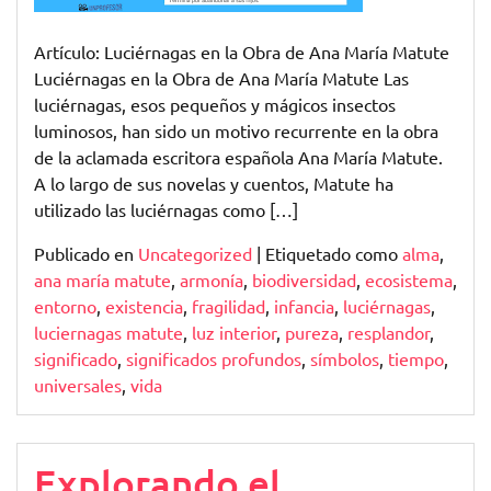
Obra
de
Artículo: Luciérnagas en la Obra de Ana María Matute
Ana
Luciérnagas en la Obra de Ana María Matute Las
María
luciérnagas, esos pequeños y mágicos insectos
Matute
luminosos, han sido un motivo recurrente en la obra
de la aclamada escritora española Ana María Matute.
A lo largo de sus novelas y cuentos, Matute ha
utilizado las luciérnagas como […]
Publicado en
Uncategorized
|
Etiquetado como
alma
,
ana maría matute
,
armonía
,
biodiversidad
,
ecosistema
,
entorno
,
existencia
,
fragilidad
,
infancia
,
luciérnagas
,
luciernagas matute
,
luz interior
,
pureza
,
resplandor
,
significado
,
significados profundos
,
símbolos
,
tiempo
,
universales
,
vida
Explorando el