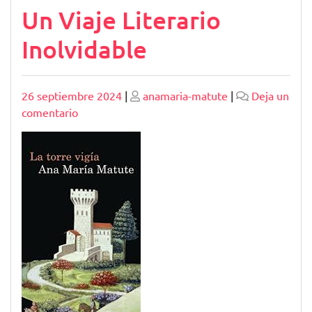
Un Viaje Literario
Inolvidable
Publicado
Publicado
26 septiembre 2024
|
anamaria-matute
|
Deja un
en
comentario
Explorando
la
Trilogía
de
Ana
María
Matute:
Un
Viaje
Literario
Inolvidable