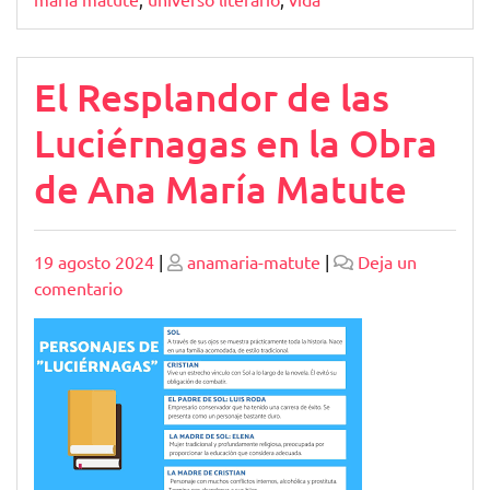
El Resplandor de las
Luciérnagas en la Obra
de Ana María Matute
Publicado
Publicado
19 agosto 2024
|
anamaria-matute
|
Deja un
en
comentario
El
Resplandor
de
las
Luciérnagas
en
la