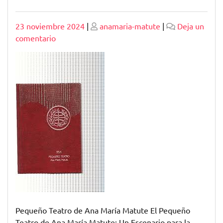
Publicado
Publicado
23 noviembre 2024
|
anamaria-matute
|
Deja un
en
comentario
El
Universo
Mágico
del
Pequeño
Teatro
de
Ana
María
Matute
Pequeño Teatro de Ana María Matute El Pequeño
Teatro de Ana María Matute: Un Escenario para la