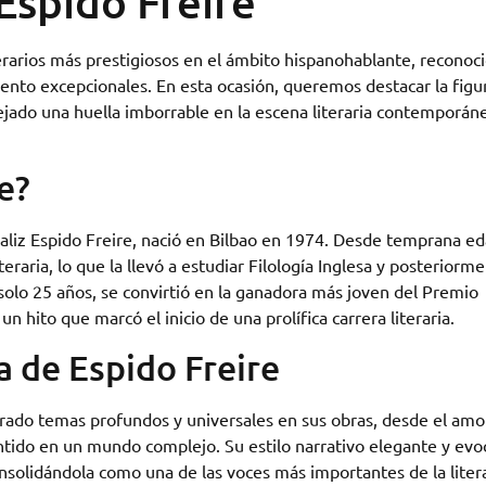
Espido Freire
erarios más prestigiosos en el ámbito hispanohablante, reconoc
alento excepcionales. En esta ocasión, queremos destacar la figu
ejado una huella imborrable en la escena literaria contemporáne
e?
aliz Espido Freire, nació en Bilbao en 1974. Desde temprana e
teraria, lo que la llevó a estudiar Filología Inglesa y posteriorm
 solo 25 años, se convirtió en la ganadora más joven del Premio
 hito que marcó el inicio de una prolífica carrera literaria.
a de Espido Freire
lorado temas profundos y universales en sus obras, desde el amor
entido en un mundo complejo. Su estilo narrativo elegante y evo
onsolidándola como una de las voces más importantes de la liter