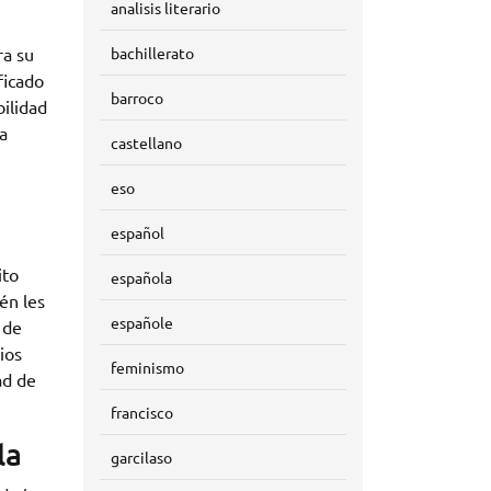
analisis literario
ra su
bachillerato
ficado
barroco
bilidad
a
castellano
eso
español
ito
española
én les
españole
 de
ios
feminismo
ad de
francisco
la
garcilaso