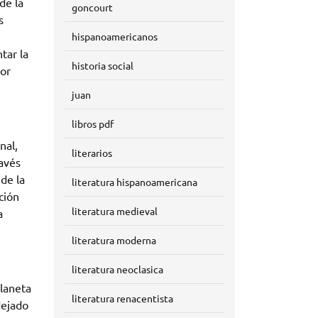
de la
goncourt
s
hispanoamericanos
tar la
historia social
dor
juan
libros pdf
nal,
literarios
ravés
de la
literatura hispanoamericana
ción
literatura medieval
a
literatura moderna
literatura neoclasica
Planeta
literatura renacentista
dejado