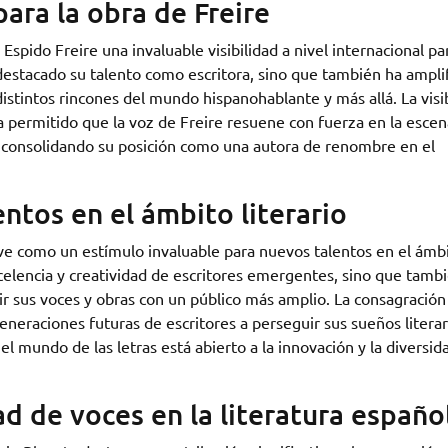
para la obra de Freire
spido Freire una invaluable visibilidad a nivel internacional pa
 destacado su talento como escritora, sino que también ha ampli
 distintos rincones del mundo hispanohablante y más allá. La visi
a permitido que la voz de Freire resuene con fuerza en la escen
o y consolidando su posición como una autora de renombre en el
ntos en el ámbito literario
rve como un estímulo invaluable para nuevos talentos en el ámb
excelencia y creatividad de escritores emergentes, sino que tambi
r sus voces y obras con un público más amplio. La consagración
generaciones futuras de escritores a perseguir sus sueños literar
 mundo de las letras está abierto a la innovación y la diversid
d de voces en la literatura españo