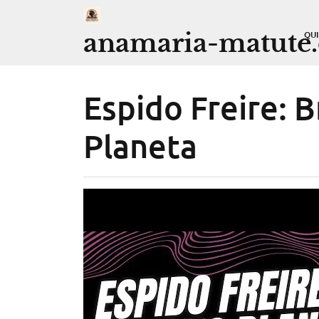
Saltar
al
anamaria-matute
QU
contenido
Espido Freire: B
Planeta