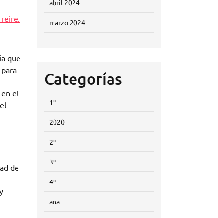
abril 2024
reire.
marzo 2024
ia que
 para
Categorías
 en el
1º
el
2020
2º
3º
dad de
4º
y
ana