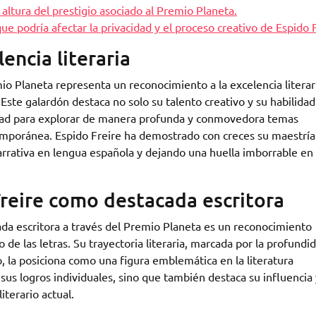
 altura del prestigio asociado al Premio Planeta.
que podría afectar la privacidad y el proceso creativo de Espido F
encia literaria
io Planeta representa un reconocimiento a la excelencia literar
 Este galardón destaca no solo su talento creativo y su habilidad
cidad para explorar de manera profunda y conmovedora temas
emporánea. Espido Freire ha demostrado con creces su maestría
 narrativa en lengua española y dejando una huella imborrable en 
reire como destacada escritora
da escritora a través del Premio Planeta es un reconocimiento
de las letras. Su trayectoria literaria, marcada por la profundi
vo, la posiciona como una figura emblemática en la literatura
us logros individuales, sino que también destaca su influencia 
terario actual.