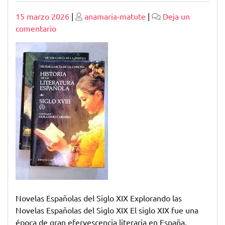
Publicado
Publicado
15 marzo 2026
|
anamaria-matute
|
Deja un
en
comentario
Explorando
las
Novelas
Españolas
del
Siglo
XIX:
Una
Mirada
al
Pasado
Literario
Novelas Españolas del Siglo XIX Explorando las
Novelas Españolas del Siglo XIX El siglo XIX fue una
época de gran efervescencia literaria en España,