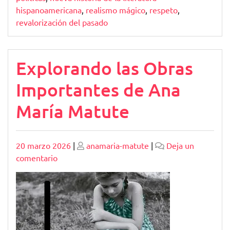
hispanoamericana
,
realismo mágico
,
respeto
,
revalorización del pasado
Explorando las Obras
Importantes de Ana
María Matute
Publicado
Publicado
20 marzo 2026
|
anamaria-matute
|
Deja un
en
comentario
Explorando
las
Obras
Importantes
de