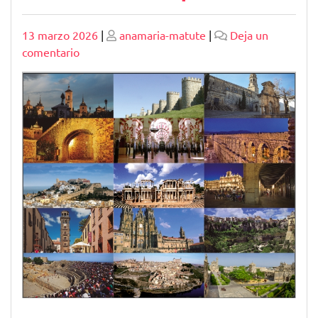
Publicado
Publicado
13 marzo 2026
|
anamaria-matute
|
Deja un
en
comentario
Explorando
la
Riqueza
Cultural
de
España