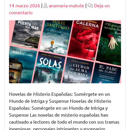
Publicado
Publicado
14 marzo 2026
|
anamaria-matute
|
Deja un
en
comentario
Descubre
el
Fascinante
Mundo
de
las
Novelas
de
Misterio
Españolas
Novelas de Misterio Españolas: Sumérgete en un
Mundo de Intriga y Suspense Novelas de Misterio
Españolas: Sumérgete en un Mundo de Intriga y
Suspense Las novelas de misterio españolas han
cautivado a lectores de todo el mundo con sus tramas
ingeniosas, personajes intrigantes y escenarios