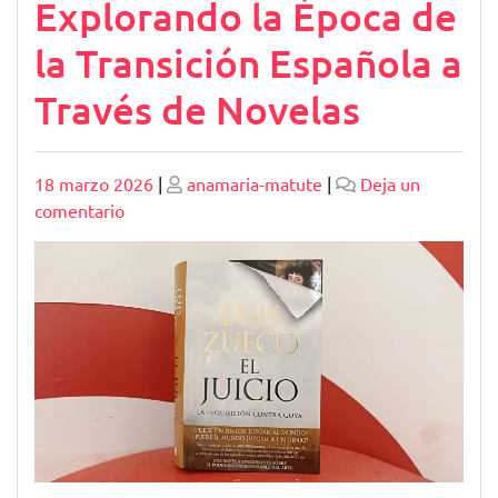
Explorando la Época de
la Transición Española a
Través de Novelas
Publicado
Publicado
18 marzo 2026
|
anamaria-matute
|
Deja un
en
comentario
Explorando
la
Época
de
la
Transición
Española
a
Través
de