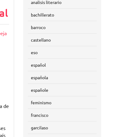
analisis literario
al
bachillerato
barroco
eja
castellano
eso
español
española
españole
feminismo
a de
francisco
garcilaso
ses
aís