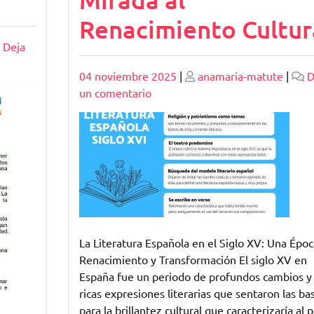
Renacimiento Cultur
Deja
Publicado
Publicado
04 noviembre 2025
|
anamaria-matute
|
D
en
un comentario
Explorando
la
Literatura
Española
del
Siglo
XV:
Una
La Literatura Española en el Siglo XV: Una Époc
Mirada
Renacimiento y Transformación El siglo XV en
al
España fue un periodo de profundos cambios y
Renacimiento
ricas expresiones literarias que sentaron las ba
Cultural
para la brillantez cultural que caracterizaría al p