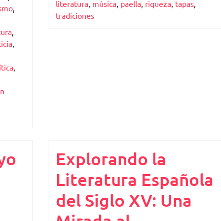
literatura
,
música
,
paella
,
riqueza
,
tapas
,
ismo
,
tradiciones
tura
,
icia
,
ítica
,
ón
yo
Explorando la
Literatura Española
del Siglo XV: Una
Mirada al