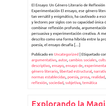
El Ensayo: Un Género Literario de Reflexión
Experimentación El ensayo, ese género liter
tan versátil y enigmático, ha cautivado a esc
y lectores por siglos con su capacidad única 
combinar reflexión profunda, argumentació
persuasiva y experimentación creativa. A 
descrito como una forma híbrida entre la pro
poesía, el ensayo desafía […]
Publicado en
Uncategorized
|
Etiquetado c
argumentativo
,
autor
,
cambios sociales
,
cult
descriptivo
,
ensayo
,
ensayo de
,
experimenta
género literario
,
libertad estructural
,
narrati
normas establecidas
,
poesía
,
prosa
,
realidad
,
reflexión
,
sociedad
,
subjetiva
,
temática
Explorando la Magi