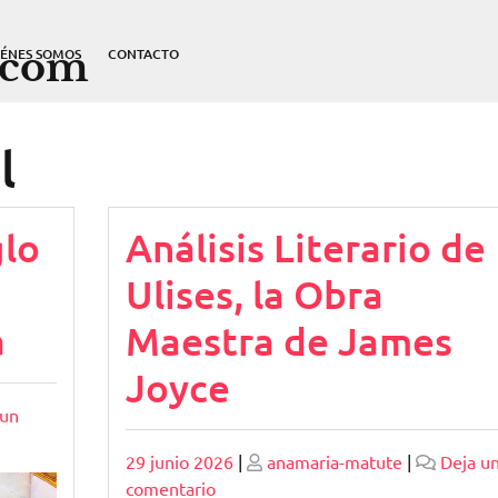
.com
IÉNES SOMOS
CONTACTO
l
glo
Análisis Literario de
Ulises, la Obra
a
Maestra de James
Joyce
 un
Publicado
Publicado
29 junio 2026
|
anamaria-matute
|
Deja u
en
comentario