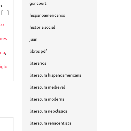
goncourt
n
s […]
hispanoamericanos
to
historia social
ones
juan
libros pdf
ana
,
literarios
iglo
literatura hispanoamericana
literatura medieval
literatura moderna
literatura neoclasica
literatura renacentista