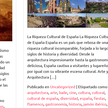
La Riqueza Cultural de España La Riqueza Cultu
de España España es un país que rebosa de una
riqueza cultural incomparable, forjada a lo larg
lismo
siglos de historia y diversidad. Desde la
as
arquitectura impresionante hasta la gastronom
ado un
deliciosa, España cautiva a visitantes y lugareñ
dad
por igual con su vibrante escena cultural. Arte 
siglos
Arquitectura […]
o el
r las
Publicado en
Uncategorized
|
Etiquetado como
arquitectura
,
arte
,
baile
,
cine
,
cultura
,
cultural
,
cultural de españa
,
diversidad
,
españa
,
fiestas
,
omo
flamenco
,
gastronomía
,
historia
,
jamón ibérico
,
tos
,