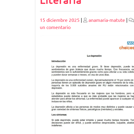
Publicado
Publicado
15 diciembre 2025
|
anamaria-matute
|
en
un comentario
Explorando
el
Ensayo
de
Reflexión
y
Experimentación
Literaria