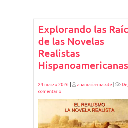
Explorando las Raí
de las Novelas
Realistas
Hispanoamericana
Publicado
Publicado
24 marzo 2026
|
anamaria-matute
|
De
en
comentario
Explorando
las
Raíces
de
las