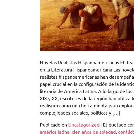
Novelas
Realistas
Hispanoamericanas
Novelas Realistas Hispanoamericanas El Rea
en la Literatura Hispanoamericana Las novel
realistas hispanoamericanas han desempeñ
papel crucial en la configuración de la identi
literaria de América Latina. A lo largo de los 
XIX y XX, escritores de la región han utilizad
realismo como una herramienta para explora
complejidades sociales, políticas y […]
Publicado en
Uncategorized
|
Etiquetado c
américa latina
,
cien años de soledad
,
conflic