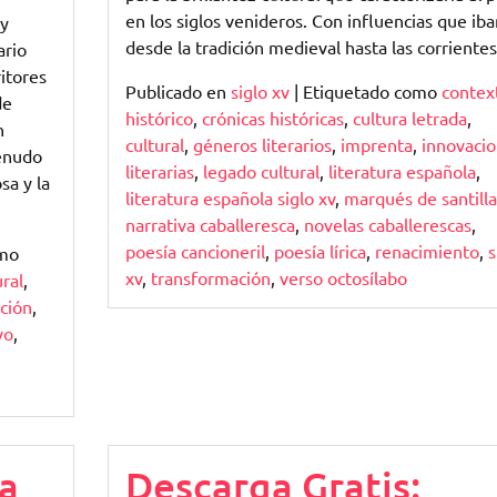
en los siglos venideros. Con influencias que iba
 y
desde la tradición medieval hasta las corriente
ario
ritores
Publicado en
siglo xv
|
Etiquetado como
contex
de
histórico
,
crónicas históricas
,
cultura letrada
,
n
cultural
,
géneros literarios
,
imprenta
,
innovaci
menudo
literarias
,
legado cultural
,
literatura española
,
sa y la
literatura española siglo xv
,
marqués de santill
narrativa caballeresca
,
novelas caballerescas
,
poesía cancioneril
,
poesía lírica
,
renacimiento
,
s
omo
xv
,
transformación
,
verso octosílabo
ural
,
ción
,
vo
,
a
Descarga Gratis: