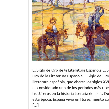
del
Siglo
de
Oro
en
la
Literatura
Española
El Siglo de Oro de la Literatura Española El S
Oro de la Literatura Española El Siglo de Oro
literatura española, que abarca los siglos XVI
es considerado uno de los periodos más rico
fructíferos en la historia literaria del país. D
esta época, España vivió un florecimiento cu
[…]