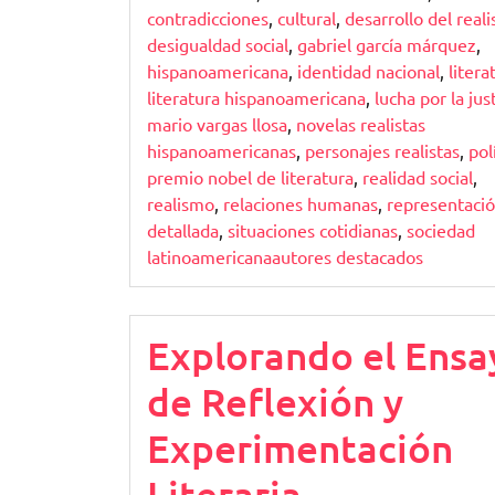
contradicciones
,
cultural
,
desarrollo del real
desigualdad social
,
gabriel garcía márquez
,
hispanoamericana
,
identidad nacional
,
litera
literatura hispanoamericana
,
lucha por la just
mario vargas llosa
,
novelas realistas
hispanoamericanas
,
personajes realistas
,
pol
premio nobel de literatura
,
realidad social
,
realismo
,
relaciones humanas
,
representaci
detallada
,
situaciones cotidianas
,
sociedad
latinoamericanaautores destacados
Explorando el Ensa
de Reflexión y
Experimentación
Literaria