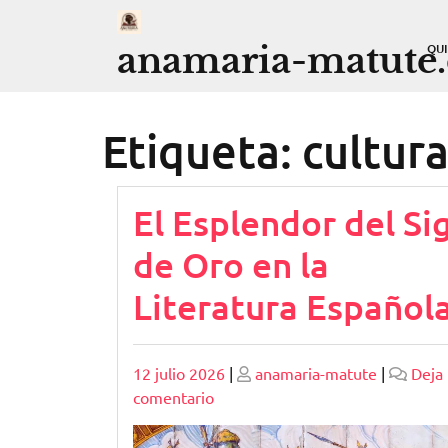
Saltar
al
anamaria-matute
QU
contenido
Etiqueta:
cultura
El Esplendor del Si
de Oro en la
Literatura Español
Publicado
Publicado
12 julio 2026
|
anamaria-matute
|
Deja
en
comentario
El
Esplendor