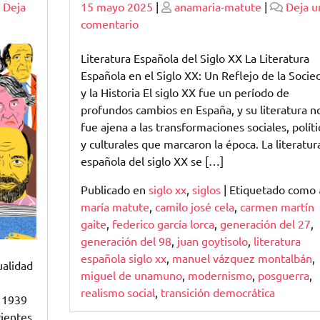
Publicado
Publicado
Deja
15 mayo 2025
|
anamaria-matute
|
Deja u
en
comentario
Explorando
la
Literatura Española del Siglo XX La Literatura
Literatura
Española en el Siglo XX: Un Reflejo de la Socie
Española
y la Historia El siglo XX fue un período de
del
profundos cambios en España, y su literatura n
Siglo
fue ajena a las transformaciones sociales, políti
XX:
y culturales que marcaron la época. La literatur
Reflexiones
española del siglo XX se […]
sobre
Publicado en
siglo xx
,
siglos
|
Etiquetado como
una
maría matute
,
camilo josé cela
,
carmen martín
Época
gaite
,
federico garcía lorca
,
generación del 27
,
de
generación del 98
,
juan goytisolo
,
literatura
Cambios
española siglo xx
,
manuel vázquez montalbán
,
ualidad
miguel de unamuno
,
modernismo
,
posguerra
,
realismo social
,
transición democrática
a 1939
rientes,