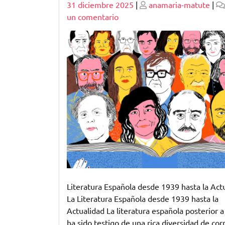
Publicado
Publicado
31 diciembre 2025
|
anamaria-matute
|
en
un comentario
Explorando
la
Literatura
Española
desde
1939
hasta
la
Actualidad
en
Formato
PDF
Literatura Española desde 1939 hasta la Act
La Literatura Española desde 1939 hasta la
Actualidad La literatura española posterior 
ha sido testigo de una rica diversidad de cor