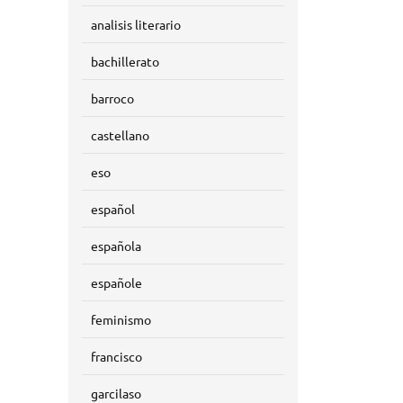
analisis literario
bachillerato
barroco
castellano
eso
español
española
españole
feminismo
francisco
garcilaso