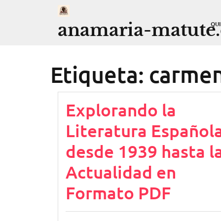
Saltar
al
anamaria-matute
QU
contenido
Etiqueta:
carmen
Explorando la
Literatura Español
desde 1939 hasta l
Actualidad en
Formato PDF