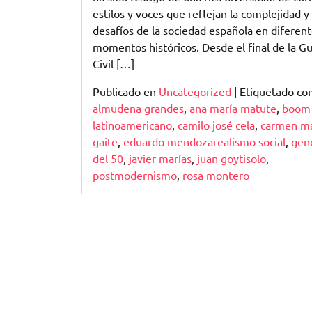
estilos y voces que reflejan la complejidad y 
desafíos de la sociedad española en diferen
momentos históricos. Desde el final de la G
Civil […]
Publicado en
Uncategorized
|
Etiquetado c
almudena grandes
,
ana maría matute
,
boom
latinoamericano
,
camilo josé cela
,
carmen ma
gaite
,
eduardo mendozarealismo social
,
gen
del 50
,
javier marías
,
juan goytisolo
,
postmodernismo
,
rosa montero