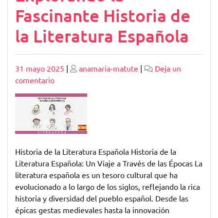
Fascinante Historia de
la Literatura Española
Publicado
Publicado
31 mayo 2025
|
anamaria-matute
|
Deja un
en
comentario
Explorando
la
Fascinante
Historia
de
la
Historia de la Literatura Española Historia de la
Literatura
Literatura Española: Un Viaje a Través de las Épocas La
Española
literatura española es un tesoro cultural que ha
evolucionado a lo largo de los siglos, reflejando la rica
historia y diversidad del pueblo español. Desde las
épicas gestas medievales hasta la innovación