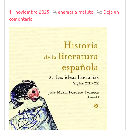
Publicado
Publicado
11 noviembre 2025
|
anamaria-matute
|
Deja un
en
comentario
Explorando
la
Diversidad
de
la
Literatura
Moderna
Española