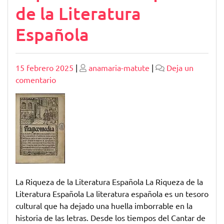
de la Literatura
Española
Publicado
Publicado
15 febrero 2025
|
anamaria-matute
|
Deja un
en
comentario
Explorando
la
Riqueza
de
la
Literatura
Española
La Riqueza de la Literatura Española La Riqueza de la
Literatura Española La literatura española es un tesoro
cultural que ha dejado una huella imborrable en la
historia de las letras. Desde los tiempos del Cantar de