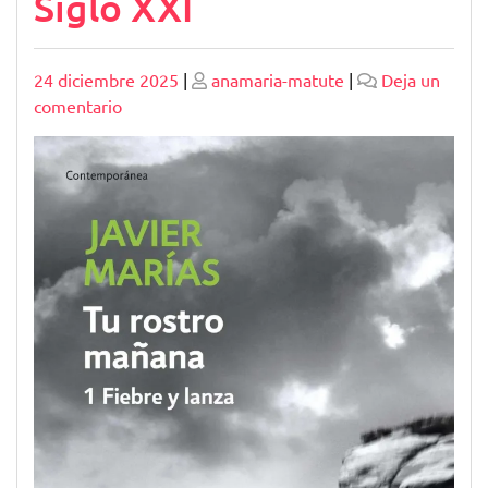
Siglo XXI
Publicado
Publicado
24 diciembre 2025
|
anamaria-matute
|
Deja un
en
comentario
Explorando
las
Joyas
Literarias:
Las
Mejores
Novelas
Españolas
del
Siglo
XXI