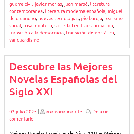
guerra civil
,
javier marías
,
juan marsé
,
literatura
contemporánea
,
literatura moderna española
,
miguel
de unamuno
,
nuevas tecnologías
,
pío baroja
,
realismo
social
,
rosa montero
,
sociedad en transformación
,
transición a la democracia
,
transición democrática
,
vanguardismo
Descubre las Mejores
Novelas Españolas del
Siglo XXI
Publicado
Publicado
03 julio 2025
|
anamaria-matute
|
Deja un
en
comentario
Descubre
las
Mejores Novelas Españolas del Siglo XXI Las Mejores