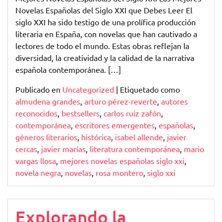
Mejores
Novelas Españolas del Siglo XXI que Debes Leer El
Novelas
siglo XXI ha sido testigo de una prolífica producción
Españolas
literaria en España, con novelas que han cautivado a
del
lectores de todo el mundo. Estas obras reflejan la
Siglo
diversidad, la creatividad y la calidad de la narrativa
XXI
española contemporánea. […]
Publicado en
Uncategorized
|
Etiquetado como
almudena grandes
,
arturo pérez-reverte
,
autores
reconocidos
,
bestsellers
,
carlos ruiz zafón
,
contemporánea
,
escritores emergentes
,
españolas
,
géneros literarios
,
histórica
,
isabel allende
,
javier
cercas
,
javier marías
,
literatura contemporánea
,
mario
vargas llosa
,
mejores novelas españolas siglo xxi
,
novela negra
,
novelas
,
rosa montero
,
siglo xxi
Explorando la