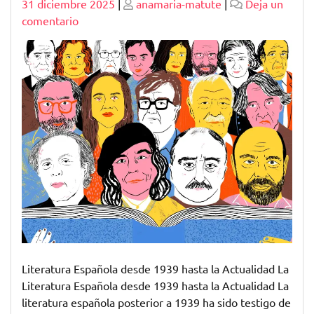
Publicado
Publicado
31 diciembre 2025
|
anamaria-matute
|
Deja un
en
comentario
Explorando
la
Literatura
Española
desde
1939
hasta
la
Actualidad
en
Formato
PDF
Literatura Española desde 1939 hasta la Actualidad La
Literatura Española desde 1939 hasta la Actualidad La
literatura española posterior a 1939 ha sido testigo de