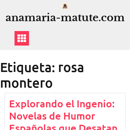
Saltar
al
anamaria-matute.com
contenido
Etiqueta:
rosa
montero
Explorando el Ingenio:
Novelas de Humor
Españolas que Desatan