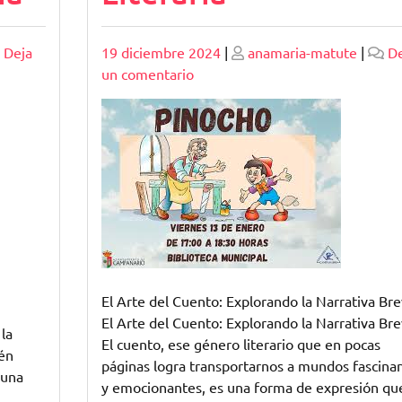
Publicado
Publicado
Deja
19 diciembre 2024
|
anamaria-matute
|
De
en
un comentario
Explorando
el
Fascinante
Mundo
del
Cuento:
Una
Aventura
Literaria
El Arte del Cuento: Explorando la Narrativa Br
El Arte del Cuento: Explorando la Narrativa Br
la
El cuento, ese género literario que en pocas
ién
páginas logra transportarnos a mundos fascina
 una
y emocionantes, es una forma de expresión qu