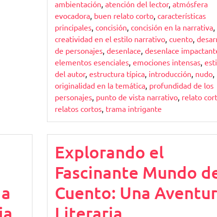
ambientación
,
atención del lector
,
atmósfera
evocadora
,
buen relato corto
,
características
principales
,
concisión
,
concisión en la narrativa
,
creatividad en el estilo narrativo
,
cuento
,
desar
de personajes
,
desenlace
,
desenlace impactant
elementos esenciales
,
emociones intensas
,
esti
del autor
,
estructura típica
,
introducción
,
nudo
,
originalidad en la temática
,
profundidad de los
personajes
,
punto de vista narrativo
,
relato cor
relatos cortos
,
trama intrigante
Explorando el
Fascinante Mundo de
 a
Cuento: Una Aventu
ia
Literaria