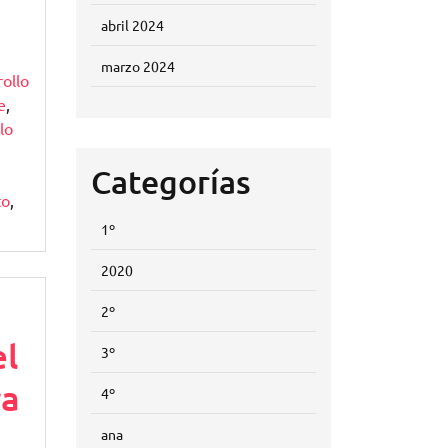
abril 2024
marzo 2024
rollo
e
,
lo
Categorías
to
,
1º
2020
2º
l
3º
ra
4º
ana