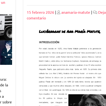
 un
Publicado
Publicado
15 febrero 2026
|
anamaria-matute
|
Deja
en
comentario
Resumen
de
‘Luciérnagas’
de
Ana
María
Matute:
Un
Cuento
Evocador
ura:
sobre
de la
la
s
Inocencia
n a
y
r sobre
el