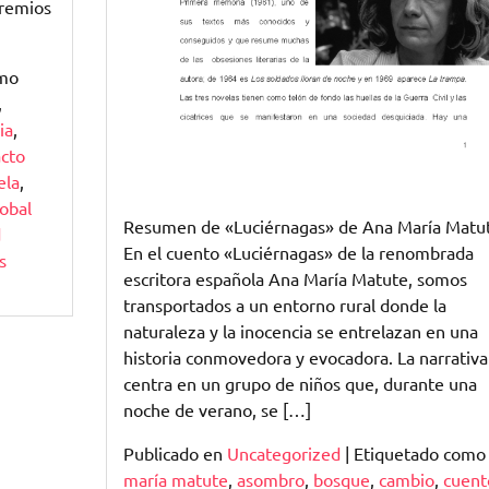
premios
Asombro
omo
,
ia
,
cto
ela
,
obal
Resumen de «Luciérnagas» de Ana María Matu
d
En el cuento «Luciérnagas» de la renombrada
s
escritora española Ana María Matute, somos
transportados a un entorno rural donde la
naturaleza y la inocencia se entrelazan en una
historia conmovedora y evocadora. La narrativa
centra en un grupo de niños que, durante una
noche de verano, se […]
Publicado en
Uncategorized
|
Etiquetado com
maría matute
,
asombro
,
bosque
,
cambio
,
cuent