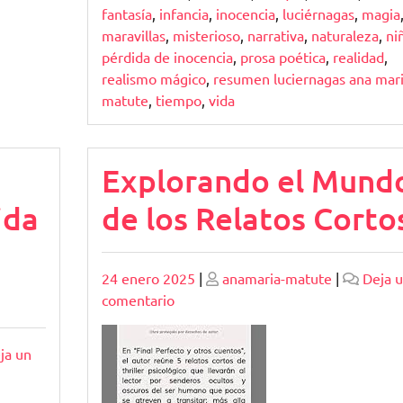
fantasía
,
infancia
,
inocencia
,
luciérnagas
,
magia
maravillas
,
misterioso
,
narrativa
,
naturaleza
,
ni
pérdida de inocencia
,
prosa poética
,
realidad
,
realismo mágico
,
resumen luciernagas ana mar
matute
,
tiempo
,
vida
Explorando el Mund
ida
de los Relatos Corto
Publicado
Publicado
24 enero 2025
|
anamaria-matute
|
Deja 
en
comentario
Explorando
el
ja un
Mundo
de