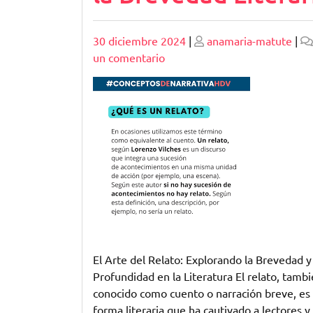
Publicado
Publicado
30 diciembre 2024
|
anamaria-matute
|
en
un comentario
Explorando
la
Profundidad
del
Relato:
Una
Mirada
a
la
Brevedad
Literaria
El Arte del Relato: Explorando la Brevedad y 
Profundidad en la Literatura El relato, tamb
conocido como cuento o narración breve, es
forma literaria que ha cautivado a lectores y