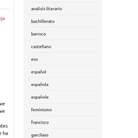
analisis literario
ja
bachillerato
barroco
castellano
eso
español
española
españole
eve
feminismo
eve
francisco
ntes
e ha
garcilaso