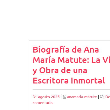
Biografía de Ana
María Matute: La V
y Obra de una
Escritora Inmortal
Publicado
Publicado
31 agosto 2025
|
anamaria-matute
|
De
en
comentario
Biografía