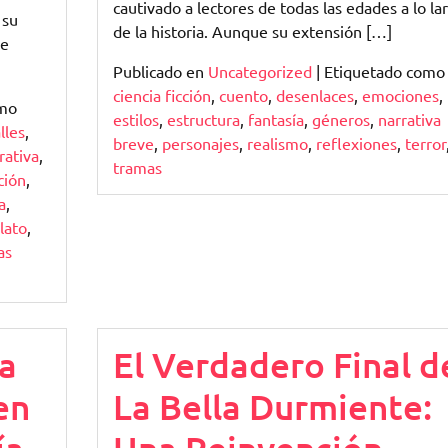
cautivado a lectores de todas las edades a lo la
 su
de la historia. Aunque su extensión […]
de
Publicado en
Uncategorized
|
Etiquetado como
ciencia ficción
,
cuento
,
desenlaces
,
emociones
,
omo
estilos
,
estructura
,
fantasía
,
géneros
,
narrativa
lles
,
breve
,
personajes
,
realismo
,
reflexiones
,
terror
rativa
,
tramas
ción
,
a
,
lato
,
as
a
El Verdadero Final d
en
La Bella Durmiente: