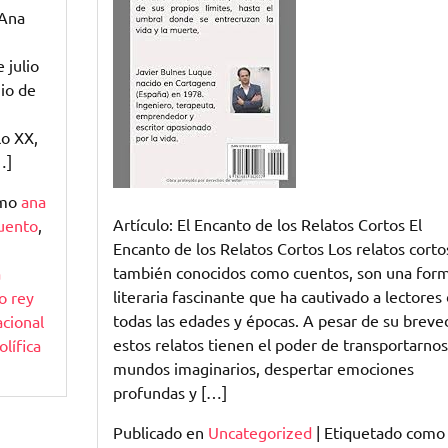
los
 Ana
Relatos
Cortos
 julio
nio de
lo XX,
…]
omo
ana
Artículo: El Encanto de los Relatos Cortos El
uento
,
Encanto de los Relatos Cortos Los relatos corto
también conocidos como cuentos, son una for
a
literaria fascinante que ha cautivado a lectores
o rey
todas las edades y épocas. A pesar de su breve
cional
estos relatos tienen el poder de transportarnos
olífica
mundos imaginarios, despertar emociones
profundas y […]
Publicado en
Uncategorized
|
Etiquetado como