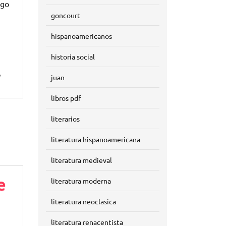
rgo
goncourt
hispanoamericanos
historia social
,
juan
libros pdf
literarios
literatura hispanoamericana
literatura medieval
e
literatura moderna
literatura neoclasica
literatura renacentista