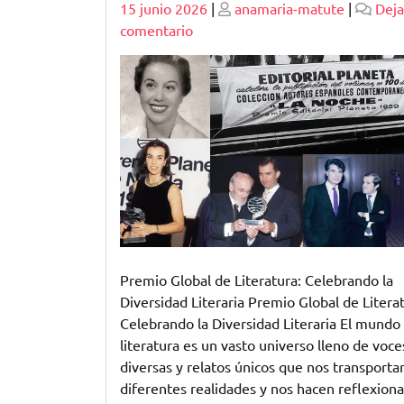
Publicado
Publicado
15 junio 2026
|
anamaria-matute
|
Deja
en
comentario
Explorando
la
Excelencia
Literaria:
Premio
Global
de
Literatura
en
el
Escenario
Premio Global de Literatura: Celebrando la
Mundial
Diversidad Literaria Premio Global de Literat
Celebrando la Diversidad Literaria El mundo 
literatura es un vasto universo lleno de voce
diversas y relatos únicos que nos transporta
diferentes realidades y nos hacen reflexiona