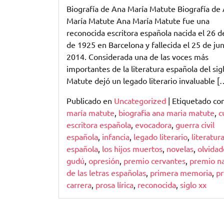
de
Biografía de Ana María Matute Biografía de
Ana
María Matute Ana María Matute fue una
María
reconocida escritora española nacida el 26 de
Matute:
de 1925 en Barcelona y fallecida el 25 de ju
La
2014. Considerada una de las voces más
Vida
importantes de la literatura española del sig
y
Matute dejó un legado literario invaluable [
Obra
Publicado en
Uncategorized
|
Etiquetado c
de
maría matute
,
biografia ana maria matute
,
c
una
escritora española
,
evocadora
,
guerra civil
Escritora
española
,
infancia
,
legado literario
,
literatur
Inmortal
española
,
los hijos muertos
,
novelas
,
olvidad
gudú
,
opresión
,
premio cervantes
,
premio na
de las letras españolas
,
primera memoria
,
pr
carrera
,
prosa lírica
,
reconocida
,
siglo xx