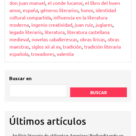
don juan manuel
,
el conde lucanor
,
el libro del buen
amor
,
españa
,
géneros literarios
,
honor
,
identidad
cultural compartida
,
influencia en la literatura
moderna
,
ingenio creatividad
,
juan ruiz
,
juglares
,
legado literario
,
literatura
,
literatura castellana
medieval
,
novelas caballerescas
,
obras líricas
,
obras
maestras
,
siglos xii al xv
,
tradición
,
tradición literaria
española
,
trovadores
,
valentía
Buscar en
BUSCAR
Últimos artículos
Análisis literario de «Mientras Agonizo»: Profundizando en