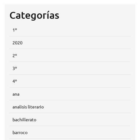
Categorías
1º
2020
2º
3º
4º
ana
analisis literario
bachillerato
barroco