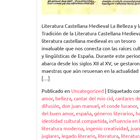
Literatura Castellana Medieval La Belleza y l
Tradición de la Literatura Castellana Medieva
literatura castellana medieval es un tesoro
invaluable que nos conecta con las raíces cul
y lingüísticas de España. Durante este perío
abarca desde los siglos XII al XV, se gestaro
maestras que aún resuenan en la actualidad 
[…]
Publicado en
Uncategorized
|
Etiquetado c
amor
,
belleza
,
cantar del mio cid
,
cantares d
difusión
,
don juan manuel
,
el conde lucanor
,
del buen amor
,
españa
,
géneros literarios
,
h
identidad cultural compartida
,
influencia en 
literatura moderna
,
ingenio creatividad
,
juan
juglares
,
legado literario
,
literatura
,
literatur