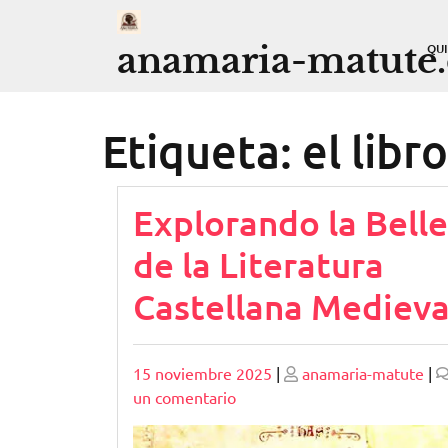
Saltar
al
anamaria-matute
QU
contenido
Etiqueta:
el libr
Explorando la Bell
de la Literatura
Castellana Medieva
Publicado
Publicado
15 noviembre 2025
|
anamaria-matute
|
en
un comentario
Explorando
la