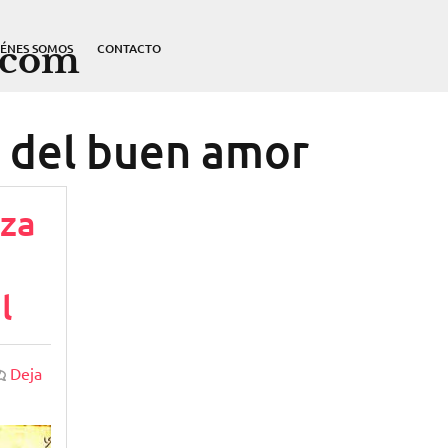
.com
IÉNES SOMOS
CONTACTO
o del buen amor
eza
l
Deja