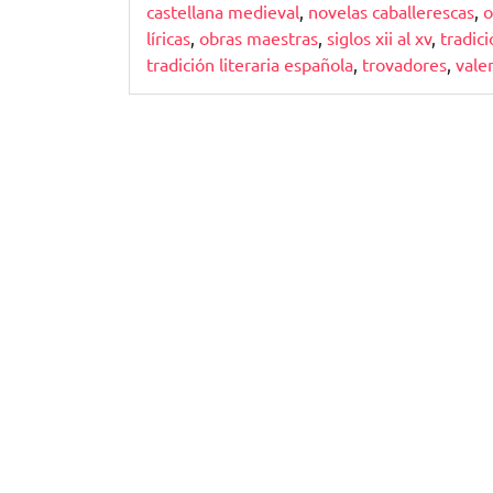
castellana medieval
,
novelas caballerescas
,
o
líricas
,
obras maestras
,
siglos xii al xv
,
tradic
tradición literaria española
,
trovadores
,
vale