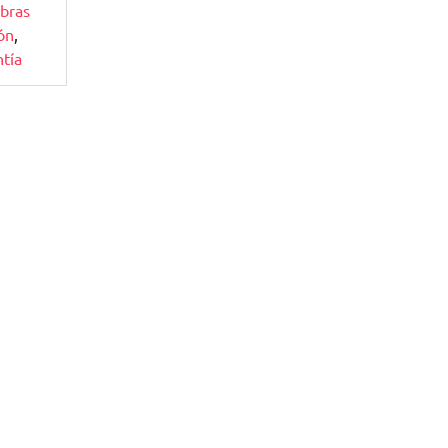
bras
ión
,
ntía