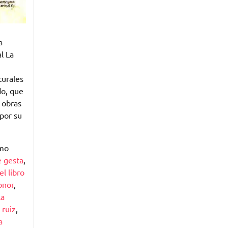
a
l La
turales
do, que
n obras
por su
omo
e gesta
,
el libro
onor
,
la
 ruiz
,
a