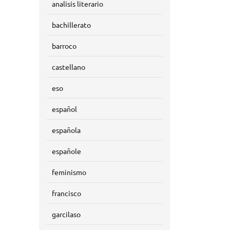
analisis literario
bachillerato
barroco
castellano
eso
español
española
españole
feminismo
francisco
garcilaso