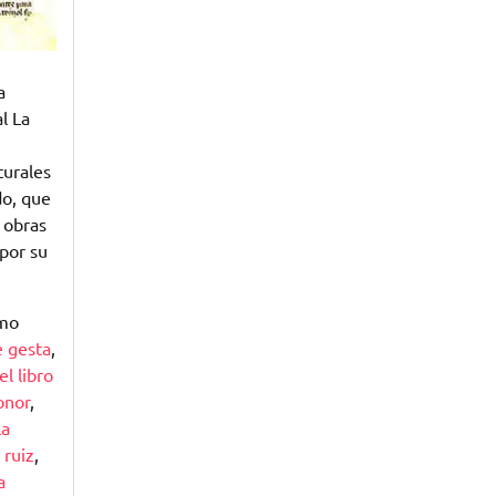
a
l La
turales
do, que
n obras
por su
omo
e gesta
,
el libro
onor
,
la
 ruiz
,
a