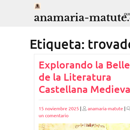
Saltar
al
anamaria-matute
QU
contenido
Etiqueta:
trovad
Explorando la Bell
de la Literatura
Castellana Medieva
Publicado
Publicado
15 noviembre 2025
|
anamaria-matute
|
en
un comentario
Explorando
la