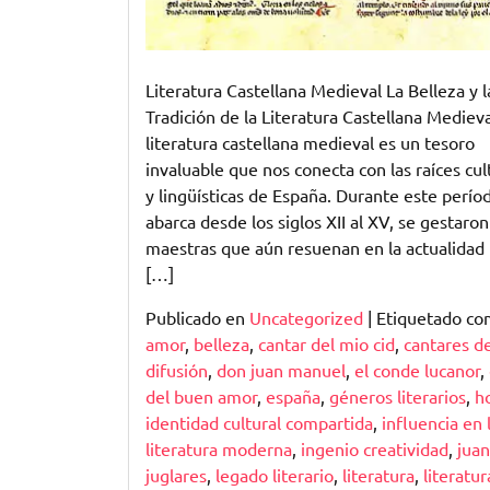
Literatura Castellana Medieval La Belleza y l
Tradición de la Literatura Castellana Medieva
literatura castellana medieval es un tesoro
invaluable que nos conecta con las raíces cul
y lingüísticas de España. Durante este perío
abarca desde los siglos XII al XV, se gestaro
maestras que aún resuenan en la actualidad 
[…]
Publicado en
Uncategorized
|
Etiquetado c
amor
,
belleza
,
cantar del mio cid
,
cantares d
difusión
,
don juan manuel
,
el conde lucanor
,
del buen amor
,
españa
,
géneros literarios
,
h
identidad cultural compartida
,
influencia en 
literatura moderna
,
ingenio creatividad
,
juan
juglares
,
legado literario
,
literatura
,
literatur