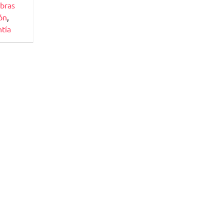
bras
ión
,
ntía