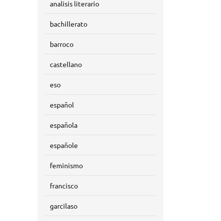
analisis literario
bachillerato
barroco
castellano
eso
español
española
españole
feminismo
francisco
garcilaso