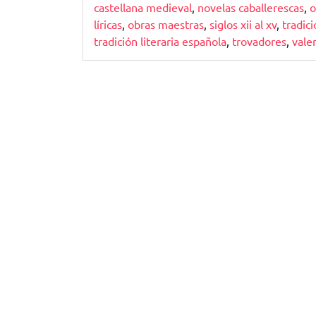
castellana medieval
,
novelas caballerescas
,
o
líricas
,
obras maestras
,
siglos xii al xv
,
tradic
tradición literaria española
,
trovadores
,
vale