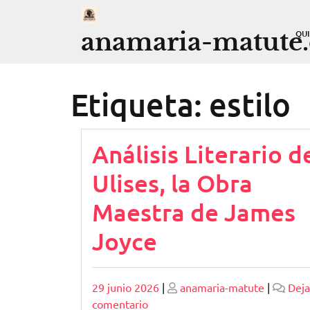
Saltar
al
anamaria-matute
QU
contenido
Etiqueta:
estilo
Análisis Literario d
Ulises, la Obra
Maestra de James
Joyce
Publicado
Publicado
29 junio 2026
|
anamaria-matute
|
Deja
en
comentario