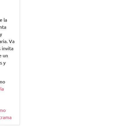
e la
enta
y
aria. Va
 invita
e un
s y
omo
la
smo
trama