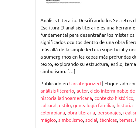
la
Escritura
Análisis Literario: Descifrando los Secretos d
Escritura El análisis literario es una herrami
fundamental para desentrañar los misterios 
significados ocultos dentro de una obra liter
más allá de la simple lectura superficial y nos
a sumergirnos en las capas más profundas d
texto, explorando su estructura, estilo, tema
simbolismo. […]
Publicado en
Uncategorized
|
Etiquetado c
análisis literario
,
autor
,
ciclo interminable de 
historia latinoamericana
,
contexto histórico
,
cultural
,
estilo
,
genealogía familiar
,
historia
colombiana
,
obra literaria
,
personajes
,
reali
mágico
,
simbolismo
,
social
,
técnicas
,
temas
,