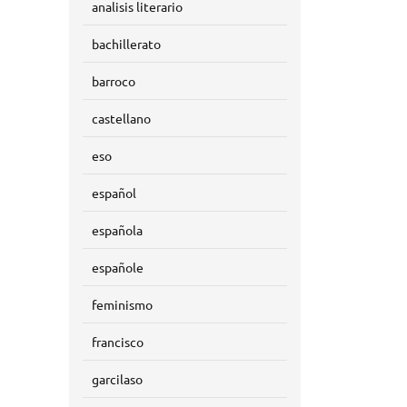
analisis literario
bachillerato
barroco
castellano
eso
español
española
españole
feminismo
francisco
garcilaso