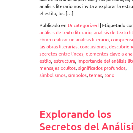
Literario
análisis literario nos invita a explorar la estr
el estilo, los […]
Publicado en
Uncategorized
|
Etiquetado c
análisis de texto literario
,
analisis de texto li
cómo realizar un análisis literario
,
comprensi
las obras literarias
,
conclusiones
,
descubrien
secretos entre líneas
,
elementos clave a anal
estilo
,
estructura
,
importancia del análisis lit
mensajes ocultos
,
significados profundos
,
simbolismos
,
símbolos
,
temas
,
tono
Explorando los
Secretos del Anális