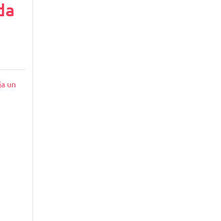
da
ja un