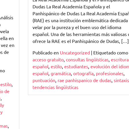
Dudas La Real Academia Española y el
Panhispánico de Dudas La Real Academia Espa
nálisis
(RAE) es una institución emblemática dedicada
a
velar por la pureza y el buen uso del idioma
ovela
español. Una de las herramientas más valiosas
ella en
ofrece la RAE es el Panhispánico de Dudas, […]
 vez en
os de
Publicado en
Uncategorized
|
Etiquetado como
acceso gratuito
,
consultas lingüísticas
,
escritura
español
,
estilo
,
estudiantes
,
evolución del idio
omo
español
,
gramática
,
ortografía
,
profesionales
,
puntuación
,
rae panhispanico de dudas
,
sintaxis
,
estilo
,
tendencias lingüísticas
jo de
e
,
ly
 y
emas
,