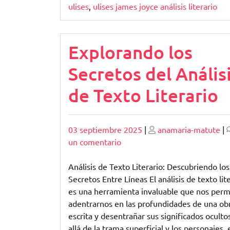
ulises
,
ulises james joyce análisis literario
Explorando los
Secretos del Anális
de Texto Literario
Publicado
Publicado
03 septiembre 2025
|
anamaria-matute
|
en
un comentario
Explorando
los
Análisis de Texto Literario: Descubriendo los
Secretos
Secretos Entre Líneas El análisis de texto lit
del
es una herramienta invaluable que nos perm
Análisis
adentrarnos en las profundidades de una ob
de
escrita y desentrañar sus significados oculto
Texto
allá de la trama superficial y los personajes, 