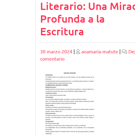
Literario: Una Mira
Profunda a la
Escritura
Publicado
Publicado
30 marzo 2024
|
anamaria-matute
|
De
en
comentario
Explorando
los
Secretos
del
Análisis
Literario:
Una
Mirada
Profunda
a