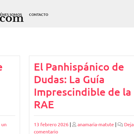
.com
IÉNES SOMOS
CONTACTO
e
El Panhispánico de
Dudas: La Guía
Imprescindible de la
RAE
Publicado
Publicado
 un
13 febrero 2026
|
anamaria-matute
|
Deja
en
comentario