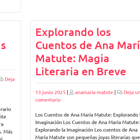
Explorando los
is
Cuentos de Ana Mar
Matute: Magia
Literaria en Breve
Deja
Publicado
Publicado
13 junio 2025
|
anamaria-matute
|
Deja u
en
comentario
Explorando
erario
los
Los Cuentos de Ana María Matute: Explorando 
ite
Cuentos
Imaginación Los Cuentos de Ana María Matute:
ra
de
Explorando la Imaginación Los cuentos de Ana
s. Más
Ana
María Matute son pequeñas joyas literarias que
el