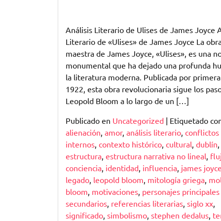
Análisis Literario de Ulises de James Joyce A
Literario de «Ulises» de James Joyce La obr
maestra de James Joyce, «Ulises», es una n
monumental que ha dejado una profunda hu
la literatura moderna. Publicada por primera
1922, esta obra revolucionaria sigue los pas
Leopold Bloom a lo largo de un […]
Publicado en
Uncategorized
|
Etiquetado c
alienación
,
amor
,
análisis literario
,
conflictos
internos
,
contexto histórico
,
cultural
,
dublín
estructura
,
estructura narrativa no lineal
,
flu
conciencia
,
identidad
,
influencia
,
james joyc
legado
,
leopold bloom
,
mitología griega
,
mol
bloom
,
motivaciones
,
personajes principales
secundarios
,
referencias literarias
,
siglo xx
,
significado
,
simbolismo
,
stephen dedalus
,
t