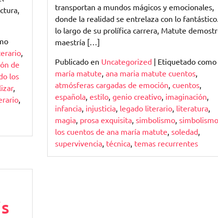
María
transportan a mundos mágicos y emocionales,
uctura,
Matute:
donde la realidad se entrelaza con lo fantástico
Magia
lo largo de su prolífica carrera, Matute demostr
omo
Literaria
maestría […]
terario
,
en
Publicado en
Uncategorized
|
Etiquetado com
ón de
Breve
maría matute
,
ana maria matute cuentos
,
do los
atmósferas cargadas de emoción
,
cuentos
,
izar
,
española
,
estilo
,
genio creativo
,
imaginación
,
erario
,
infancia
,
injusticia
,
legado literario
,
literatura
,
magia
,
prosa exquisita
,
simbolismo
,
simbolismo
los cuentos de ana maría matute
,
soledad
,
supervivencia
,
técnica
,
temas recurrentes
is